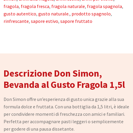
Oli Essenziali
fragola
,
fragola fresca
,
fragola naturale
,
fragola spagnola
,
gusto autentico
,
gusto naturale.
,
prodotto spagnolo
,
Henné
rinfrescante
,
sapore estivo
,
sapore fruttato
Accessori
Idrolati e Acque aromatiche
Make up
Profumi Arabi
Descrizione Don Simon,
Profumi per il corpo
Bevanda al Gusto Fragola 1,5l
Profumi per l'Ambiente
Profumi in Olio Roll-on
Don Simon offre un’esperienza di gusto unica grazie alla sua
formula dolce e fruttata. Con una bottiglia da 1,5 litri, è ideale
Profumi Spray
per condividere momenti di freschezza con amici e familiari.
Perfetta per accompagnare pasti leggeri o semplicemente
Souk
per godere di una pausa dissetante.