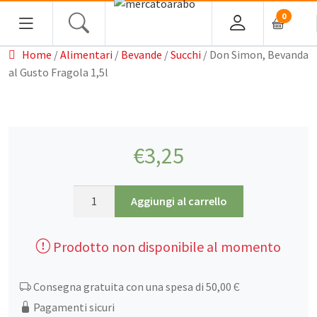
0
Home
/
Alimentari
/
Bevande
/
Succhi
/ Don Simon, Bevanda
al Gusto Fragola 1,5l
Home
€
3,25
Alimentari
Spezie
Don
Aggiungi al carrello
Tè, Infusi e Caffè
Simon,
Bevanda
Condimenti e Conserve
Prodotto non disponibile al momento
al
Legumi
Gusto
Fragola
Cous cous, Semola e Cereali
Consegna gratuita con una spesa di 50,00 Є
1,5l
Pagamenti sicuri
Halawa/Halva