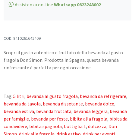
quantità
Assistenza on-line
Whatsapp 0623248002
Confetture, Miele, Melasse e Creme
Spalmabili
Frutta secca, disidratata e Semi
Snack Salati e Aperitivi
COD:
8410261641409
Latte e derivati
Scopri il gusto autentico e fruttato della bevanda al gusto
Bevande
fragola Don Simon. Prodotta in Spagna, questa bevanda
rinfrescante è perfetta per ogni occasione.
Pasticceria e dolci
Cosmesi
Tag:
5 litri
,
bevanda al gusto fragola
,
bevanda da refrigerare
,
Creme corpo
bevanda da tavola
,
bevanda dissetante
,
bevanda dolce
,
Burri e Oli naturali
bevanda estiva
,
bevanda fruttata
,
bevanda leggera
,
bevanda
Argilla e Fanghi
per famiglie
,
bevanda per feste
,
bibita alla fragola
,
bibita da
condividere
,
bibita spagnola
,
bottiglia 1
,
dolcezza
,
Don
Igiene orale
Simon
,
drink alla fragola
,
drink estivo
,
drink per eventi
,