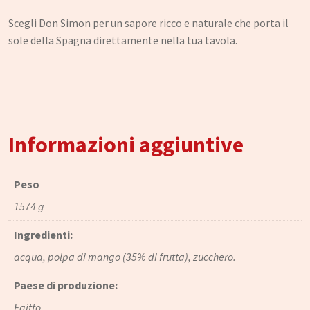
Narghilè e Accessori per Narghilè
Scegli Don Simon per un sapore ricco e naturale che porta il
Incensi e diffusori
sole della Spagna direttamente nella tua tavola.
Articoli per la Casa
Articoli per Tè e Caffè
Regali, Souvenir e Accessori
Radici, Semi e Erbe Ayurvediche
Informazioni aggiuntive
Causa Palestinese
Peso
Macelleria
1574 g
Ingrosso
Ingredienti:
Chi siamo
acqua, polpa di mango (35% di frutta), zucchero.
Contatti
Paese di produzione:
Egitto.