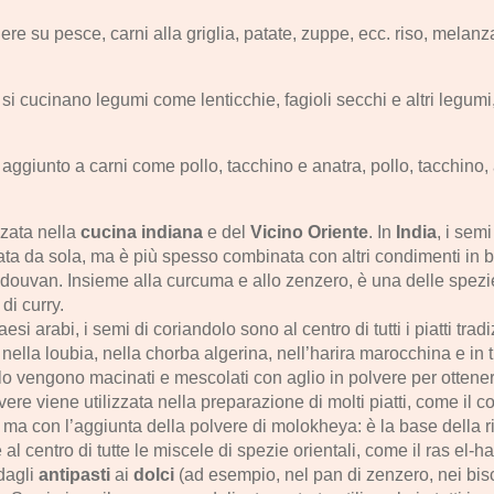
re su pesce, carni alla griglia, patate, zuppe, ecc. riso, melanza
cucinano legumi come lenticchie, fagioli secchi e altri legumi, i
e aggiunto a carni come pollo, tacchino e anatra, pollo, tacchino,
zzata nella
cucina indiana
e del
Vicino Oriente
. In
India
, i sem
ata da sola, ma è più spesso combinata con altri condimenti in 
ouvan. Insieme alla curcuma e allo zenzero, è una delle spezie
di curry.
Paesi arabi, i semi di coriandolo sono al centro di tutti i piatti tr
 nella loubia, nella chorba algerina, nell’harira marocchina e in 
olo vengono macinati e mescolati con aglio in polvere per ottene
ere viene utilizzata nella preparazione di molti piatti, come il 
, ma con l’aggiunta della polvere di molokheya: è la base della ri
l centro di tutte le miscele di spezie orientali, come il ras el-ha
dagli
antipasti
ai
dolci
(ad esempio, nel pan di zenzero, nei bisc