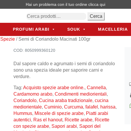
Hai un problema con il tuo ordine
clicca qui
Cerca:
Cerca
PROFUMI ARABI
SOUK
MACELLERIA
PROFUMI ARABI
SOUK
MACELLERIA
/
Spezie
/ Semi di Coriandolo Macinati 100gr
COD:
8050999360120
Dal sapore caldo e agrumato i semi di coriandolo
sono una spezia ideale per saporire carni e
verdure.
Tag:
Acquisto spezie arabe online.
,
Cannella
,
Cardamomo arabo
,
Condimenti mediorientali
,
Coriandolo
,
Cucina araba tradizionale
,
cucina
mediorientale
,
Cuminio
,
Curcuma
,
falafel
,
harissa
,
Hummus
,
Miscele di spezie arabe
,
Piatti arabi
autentici
,
Ras el hanout
,
Ricette arabe
,
Ricette
con spezie arabe
,
Sapori arabi
,
Sapori del