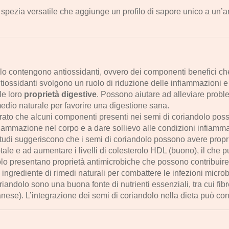
pezia versatile che aggiunge un profilo di sapore unico a un’a
lo contengono antiossidanti, ovvero dei componenti benefici ch
antiossidanti svolgono un ruolo di riduzione delle infiammazioni e
 le loro
proprietà digestive
. Possono aiutare ad alleviare proble
edio naturale per favorire una digestione sana.
ntrato che alcuni componenti presenti nei semi di coriandolo po
nfiammazione nel corpo e a dare sollievo alle condizioni infiamma
 studi suggeriscono che i semi di coriandolo possono avere prop
 totale e ad aumentare i livelli di colesterolo HDL (buono), il che 
olo presentano proprietà antimicrobiche che possono contribuire a 
 ingrediente di rimedi naturali per combattere le infezioni micro
riandolo sono una buona fonte di nutrienti essenziali, tra cui fib
ese). L’integrazione dei semi di coriandolo nella dieta può contr