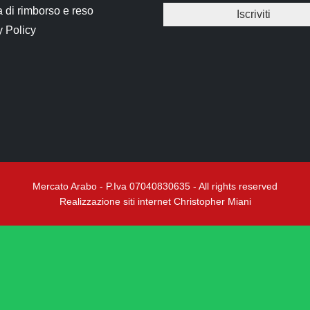
a di rimborso e reso
y Policy
Mercato Arabo - P.Iva 07040830635 - All rights reserved
Realizzazione siti internet Christopher Miani