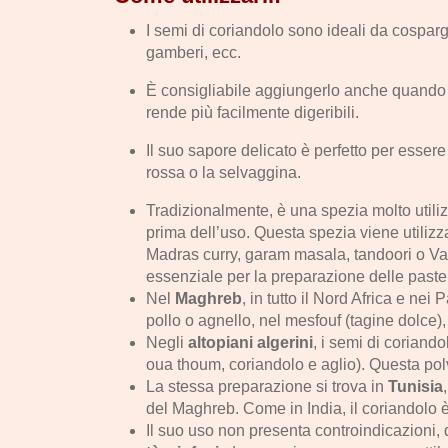
I semi di coriandolo sono ideali da cosparge
gamberi, ecc.
È consigliabile aggiungerlo anche quando si 
rende più facilmente digeribili.
Il suo sapore delicato è perfetto per esser
rossa o la selvaggina.
Tradizionalmente, è una spezia molto utili
prima dell’uso. Questa spezia viene utilizz
Madras curry, garam masala, tandoori o Vad
essenziale per la preparazione delle paste 
Nel
Maghreb
, in tutto il Nord Africa e nei 
pollo o agnello, nel mesfouf (tagine dolce),
Negli
altopiani algerini
, i semi di coriand
oua thoum, coriandolo e aglio). Questa polv
La stessa preparazione si trova in
Tunisia
del Maghreb. Come in India, il coriandolo è a
Il suo uso non presenta controindicazioni, 