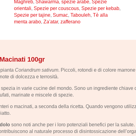
Maghreb
,
Shawarma
,
spezie arabe
,
Spezie
orientali
,
Spezie per couscous
,
Spezie per kebab
,
Spezie per tajine
,
Sumac
,
Tabouleh
,
Tè alla
menta arabo
,
Za'atar
,
zafferano
Macinati 100gr
a pianta
Coriandrum sativum
. Piccoli, rotondi e di colore marro
 note di dolcezza e terrosità.
ezia in varie cucine del mondo. Sono un ingrediente chiave di mo
fati, marinate e miscele di spezie.
nteri o macinati, a seconda della ricetta. Quando vengono utilizz
iatto.
ndolo
sono noti anche per i loro potenziali benefici per la salu
ntribuiscono al naturale processo di disintossicazione dell’org