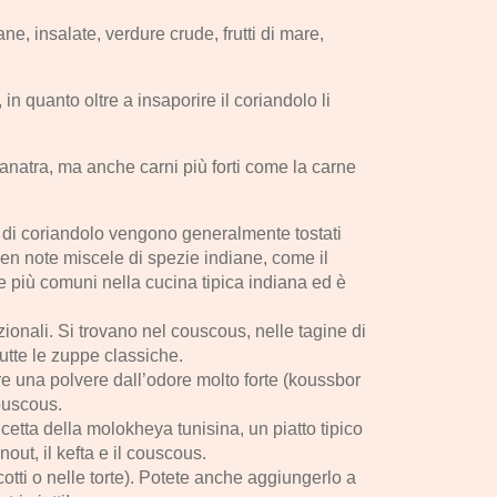
ne, insalate, verdure crude, frutti di mare,
n quanto oltre a insaporire il coriandolo li
 anatra, ma anche carni più forti come la carne
i di coriandolo vengono generalmente tostati
ben note miscele di spezie indiane, come il
 più comuni nella cucina tipica indiana ed è
adizionali. Si trovano nel couscous, nelle tagine di
tutte le zuppe classiche.
re una polvere dall’odore molto forte (koussbor
couscous.
cetta della molokheya tunisina, un piatto tipico
nout, il kefta e il couscous.
otti o nelle torte). Potete anche aggiungerlo a