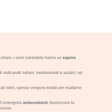
ne chiaro, i semi coriandolo hanno un
sapore
lti piatti indiani, mediorientali e asiatici, ed
ati interi, spesso vengono tostati per esaltarne
te. Contengono
antiossidanti
, favoriscono la
anismo.