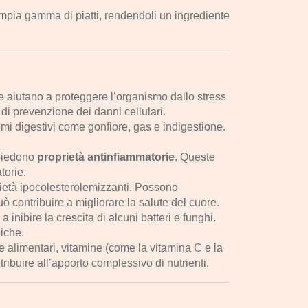
mpia gamma di piatti, rendendoli un ingrediente
e aiutano a proteggere l’organismo dallo stress
 di prevenzione dei danni cellulari.
mi digestivi come gonfiore, gas e indigestione.
ssiedono
proprietà antinfiammatorie
. Queste
torie.
rietà ipocolesterolemizzanti. Possono
può contribuire a migliorare la salute del cuore.
inibire la crescita di alcuni batteri e funghi.
biche.
re alimentari, vitamine (come la vitamina C e la
ibuire all’apporto complessivo di nutrienti.