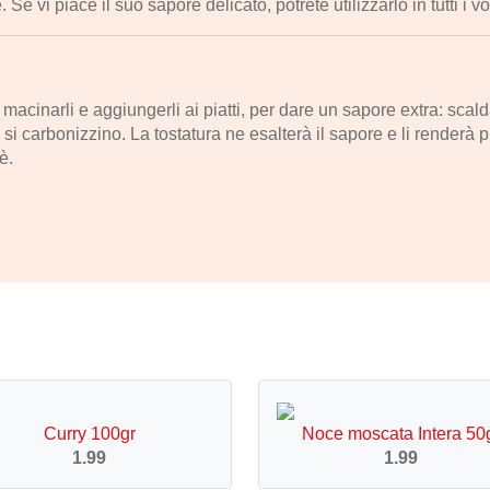
e vi piace il suo sapore delicato, potrete utilizzarlo in tutti i vost
macinarli e aggiungerli ai piatti, per dare un sapore extra: scal
carbonizzino. La tostatura ne esalterà il sapore e li renderà più f
è.
Curry 100gr
Noce moscata Intera 50
1.99
1.99