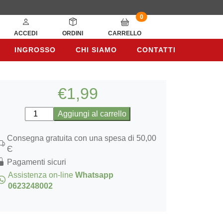
0
ACCEDI
ORDINI
CARRELLO
INGROSSO
CHI SIAMO
CONTATTI
INGROSSO
CHI SIAMO
CONTATTI
€
1,99
Semi
Aggiungi al carrello
di
Coriandolo
Consegna gratuita con una spesa di 50,00
Macinati
Є
100gr
Pagamenti sicuri
quantità
Assistenza on-line
Whatsapp
0623248002