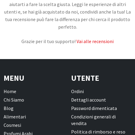
aiutarti a fare la scelta giusta. Leggi le esperienze di altri
utenti e, se hai già acquistato da noi, condividi anche la tua! La
tua recensione può fare la differenza per chi cerca il prodotto
perfetto.
Grazie per il tuo supporto!
Vai alle recensioni
MENU
UTENTE
Home
Ordini
Chi Siamo
Dettagli account
Blog
Password dimenticata
Alimentari
Condizioni generali di
vendita
Cosmesi
Politica di rimborso e reso
Profumi Arabi