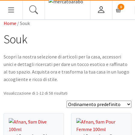
0
Home
/ Souk
HOME
Souk
ALIMENTARI
Scopri la nostra selezione di articoli per la casa, accessori
COSMESI
unici e dettagli ricercati per dare un tocco esotico e raffinato
al tuo spazio. Acquista ora e trasforma la tua casa in un luogo
PROFUMI ARABI
accogliente e ricco di stile.
SOUK
Visualizzazione di 1-12 di 58 risultati
MACELLERIA
INGROSSO
CHI SIAMO