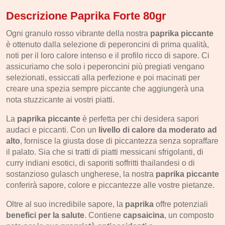
Descrizione Paprika Forte 80gr
Ogni granulo rosso vibrante della nostra
paprika piccante
è ottenuto dalla selezione di peperoncini di prima qualità,
noti per il loro calore intenso e il profilo ricco di sapore. Ci
assicuriamo che solo i peperoncini più pregiati vengano
selezionati, essiccati alla perfezione e poi macinati per
creare una spezia sempre piccante che aggiungerà una
nota stuzzicante ai vostri piatti.
La
paprika piccante
è perfetta per chi desidera sapori
audaci e piccanti. Con un
livello di calore da moderato ad
alto
, fornisce la giusta dose di piccantezza senza sopraffare
il palato. Sia che si tratti di piatti messicani sfrigolanti, di
curry indiani esotici, di saporiti soffritti thailandesi o di
sostanzioso gulasch ungherese, la nostra
paprika piccante
conferirà sapore, colore e piccantezze alle vostre pietanze.
Oltre al suo incredibile sapore, la
paprika
offre potenziali
benefici per la salute
. Contiene
capsaicina
, un composto