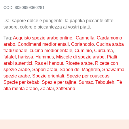
COD:
8050999360281
CONTATTI
Dal sapore dolce e pungente, la paprika piccante offre
sapore, colore e piccantezza ai vostri piatti.
Tag:
Acquisto spezie arabe online.
,
Cannella
,
Cardamomo
arabo
,
Condimenti mediorientali
,
Coriandolo
,
Cucina araba
tradizionale
,
cucina mediorientale
,
Cuminio
,
Curcuma
,
falafel
,
harissa
,
Hummus
,
Miscele di spezie arabe
,
Piatti
arabi autentici
,
Ras el hanout
,
Ricette arabe
,
Ricette con
spezie arabe
,
Sapori arabi
,
Sapori del Maghreb
,
Shawarma
,
spezie arabe
,
Spezie orientali
,
Spezie per couscous
,
Spezie per kebab
,
Spezie per tajine
,
Sumac
,
Tabouleh
,
Tè
alla menta arabo
,
Za'atar
,
zafferano