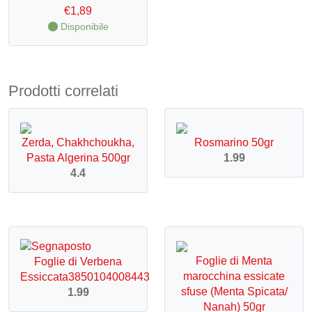
€
1,89
Disponibile
Prodotti correlati
Zerda, Chakhchoukha,
Rosmarino 50gr
Pasta Algerina 500gr
1.99
4.4
Foglie di Menta
Foglie di Verbena
marocchina essicate
Essiccata3850104008443
sfuse (Menta Spicata/
1.99
Nanah) 50gr