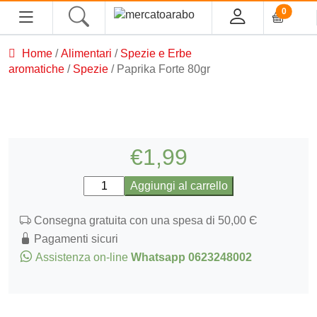
0
Home
/
Alimentari
/
Spezie e Erbe
HOME
aromatiche
/
Spezie
/ Paprika Forte 80gr
ALIMENTARI
COSMESI
€
1,99
PROFUMI ARABI
Paprika
Aggiungi al carrello
Forte
SOUK
80gr
Consegna gratuita con una spesa di 50,00 Є
quantità
Pagamenti sicuri
MACELLERIA
Assistenza on-line
Whatsapp 0623248002
INGROSSO
CHI SIAMO