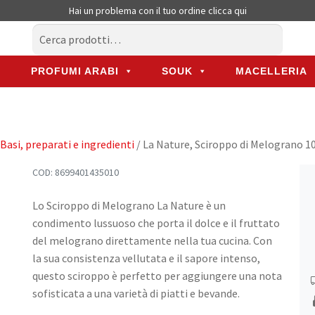
Hai un problema con il tuo ordine
clicca qui
Cerca:
Cerca
PROFUMI ARABI
SOUK
MACELLERIA
PROFUMI ARABI
SOUK
MACELLERIA
Basi, preparati e ingredienti
/ La Nature, Sciroppo di Melograno 
COD:
8699401435010
Lo Sciroppo di Melograno La Nature è un
condimento lussuoso che porta il dolce e il fruttato
del melograno direttamente nella tua cucina. Con
la sua consistenza vellutata e il sapore intenso,
questo sciroppo è perfetto per aggiungere una nota
sofisticata a una varietà di piatti e bevande.