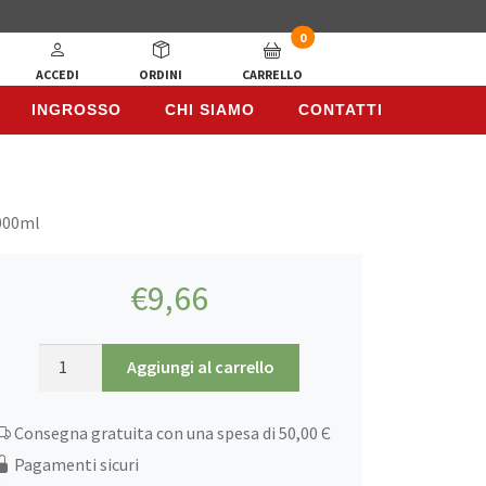
0
ACCEDI
ORDINI
CARRELLO
INGROSSO
CHI SIAMO
CONTATTI
INGROSSO
CHI SIAMO
CONTATTI
1000ml
€
9,66
La
Aggiungi al carrello
Nature,
Sciroppo
Consegna gratuita con una spesa di 50,00 Є
di
Melograno
Pagamenti sicuri