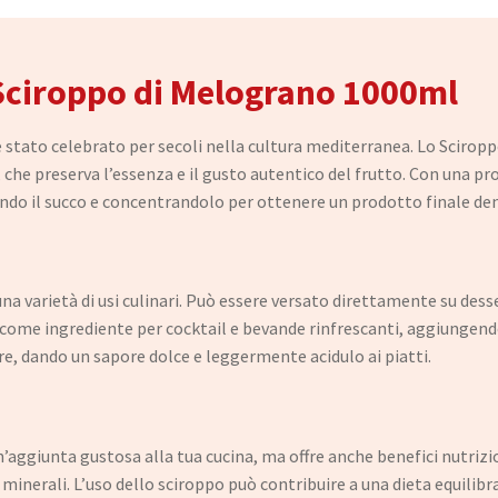
 Sciroppo di Melograno 1000ml
 stato celebrato per secoli nella cultura mediterranea. Lo Sciroppo
 che preserva l’essenza e il gusto autentico del frutto. Con una pr
endo il succo e concentrandolo per ottenere un prodotto finale dens
na varietà di usi culinari. Può essere versato direttamente su dess
 come ingrediente per cocktail e bevande rinfrescanti, aggiungendo 
re, dando un sapore dolce e leggermente acidulo ai piatti.
aggiunta gustosa alla tua cucina, ma offre anche benefici nutrizio
 minerali. L’uso dello sciroppo può contribuire a una dieta equilibr