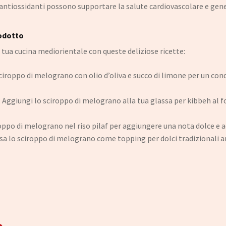
età antiossidanti possono supportare la salute cardiovascolare e gen
rodotto
tua cucina mediorientale con queste deliziose ricette:
ciroppo di melograno con olio d’oliva e succo di limone per un co
: Aggiungi lo sciroppo di melograno alla tua glassa per kibbeh al f
roppo di melograno nel riso pilaf per aggiungere una nota dolce e a
Usa lo sciroppo di melograno come topping per dolci tradizionali a