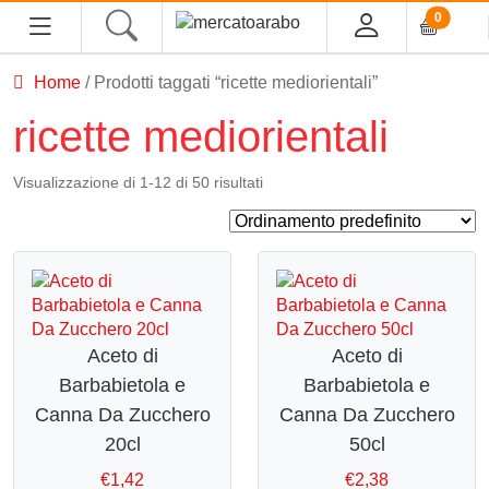
0
Home
/ Prodotti taggati “ricette mediorientali”
HOME
ricette mediorientali
ALIMENTARI
Visualizzazione di 1-12 di 50 risultati
COSMESI
PROFUMI ARABI
SOUK
Aceto di
Aceto di
MACELLERIA
Barbabietola e
Barbabietola e
Canna Da Zucchero
Canna Da Zucchero
INGROSSO
20cl
50cl
€
1,42
€
2,38
CHI SIAMO