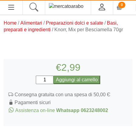
0
Home
/
Alimentari
/
Preparazioni dolci e salate
/
Basi,
HOME
preparati e ingredienti
/ Knorr, Mix per Besciamella 70gr
ALIMENTARI
COSMESI
€
2,99
PROFUMI ARABI
Knorr,
Aggiungi al carrello
Mix
SOUK
per
Consegna gratuita con una spesa di 50,00 Є
Besciamella
Pagamenti sicuri
MACELLERIA
70gr
Assistenza on-line
Whatsapp 0623248002
quantità
INGROSSO
CHI SIAMO