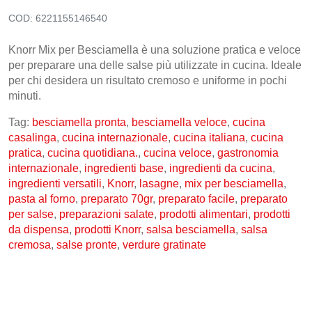
COD:
6221155146540
CONTATTI
Knorr Mix per Besciamella è una soluzione pratica e veloce
per preparare una delle salse più utilizzate in cucina. Ideale
per chi desidera un risultato cremoso e uniforme in pochi
minuti.
Tag:
besciamella pronta
,
besciamella veloce
,
cucina
casalinga
,
cucina internazionale
,
cucina italiana
,
cucina
pratica
,
cucina quotidiana.
,
cucina veloce
,
gastronomia
internazionale
,
ingredienti base
,
ingredienti da cucina
,
ingredienti versatili
,
Knorr
,
lasagne
,
mix per besciamella
,
pasta al forno
,
preparato 70gr
,
preparato facile
,
preparato
per salse
,
preparazioni salate
,
prodotti alimentari
,
prodotti
da dispensa
,
prodotti Knorr
,
salsa besciamella
,
salsa
cremosa
,
salse pronte
,
verdure gratinate