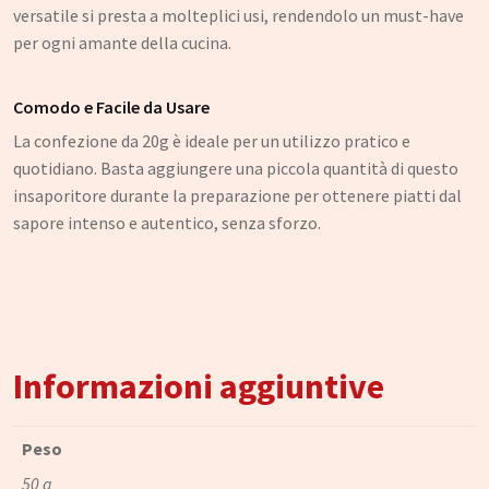
Narghilè e Accessori per Narghilè
versatile si presta a molteplici usi, rendendolo un must-have
per ogni amante della cucina.
Incensi e diffusori
Articoli per la Casa
Comodo e Facile da Usare
Articoli per Tè e Caffè
La confezione da 20g è ideale per un utilizzo pratico e
Regali, Souvenir e Accessori
quotidiano. Basta aggiungere una piccola quantità di questo
insaporitore durante la preparazione per ottenere piatti dal
Radici, Semi e Erbe Ayurvediche
sapore intenso e autentico, senza sforzo.
Causa Palestinese
Macelleria
Ingrosso
Chi siamo
Informazioni aggiuntive
Contatti
Peso
50 g