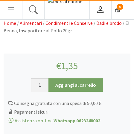
0
Home
/
Alimentari
/
Condimenti e Conserve
/
Dadi e brodo
/ El
Benna, Insaporitore al Pollo 20gr
Home
€
1,35
Alimentari
Spezie
El
Aggiungi al carrello
Tè, Infusi e Caffè
Benna,
Insaporitore
Condimenti e Conserve
Consegna gratuita con una spesa di 50,00 Є
al
Legumi
Pollo
Pagamenti sicuri
20gr
Cous cous, Semola e Cereali
Assistenza on-line
Whatsapp 0623248002
quantità
Halawa/Halva