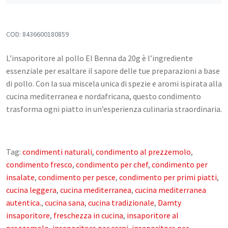
Confetture, Miele, Melasse e Creme
Spalmabili
COD:
8436600180859
Frutta secca, disidratata e Semi
L’insaporitore al pollo El Benna da 20g è l’ingrediente
Snack Salati e Aperitivi
essenziale per esaltare il sapore delle tue preparazioni a base
Latte e derivati
di pollo. Con la sua miscela unica di spezie e aromi ispirata alla
cucina mediterranea e nordafricana, questo condimento
Bevande
trasforma ogni piatto in un’esperienza culinaria straordinaria.
Pasticceria e dolci
Cosmesi
Tag:
condimenti naturali
,
condimento al prezzemolo
,
condimento fresco
,
condimento per chef
,
condimento per
Creme corpo
insalate
,
condimento per pesce
,
condimento per primi piatti
,
Burri e Oli naturali
cucina leggera
,
cucina mediterranea
,
cucina mediterranea
Argilla e Fanghi
autentica.
,
cucina sana
,
cucina tradizionale
,
Damty
insaporitore
,
freschezza in cucina
,
insaporitore al
Igiene orale
prezzemolo
,
insaporitore per carni
,
insaporitore per