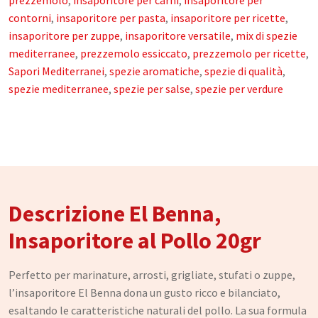
Oli Essenziali
contorni
,
insaporitore per pasta
,
insaporitore per ricette
,
insaporitore per zuppe
,
insaporitore versatile
,
mix di spezie
Henné
mediterranee
,
prezzemolo essiccato
,
prezzemolo per ricette
,
Accessori
Sapori Mediterranei
,
spezie aromatiche
,
spezie di qualità
,
spezie mediterranee
,
spezie per salse
,
spezie per verdure
Idrolati e Acque aromatiche
Make up
Profumi Arabi
Profumi per il corpo
Descrizione El Benna,
Profumi per l'Ambiente
Profumi in Olio Roll-on
Insaporitore al Pollo 20gr
Profumi Spray
Perfetto per marinature, arrosti, grigliate, stufati o zuppe,
l’insaporitore El Benna dona un gusto ricco e bilanciato,
Souk
esaltando le caratteristiche naturali del pollo. La sua formula