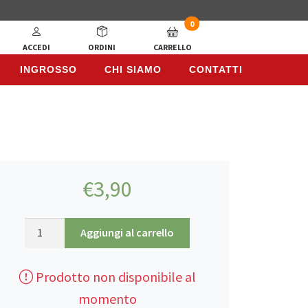
0
ACCEDI
ORDINI
CARRELLO
INGROSSO
CHI SIAMO
CONTATTI
INGROSSO
CHI SIAMO
CONTATTI
€
3,90
Duru,
Aggiungi al carrello
Bulgur
Fino1
Prodotto non disponibile al
kg
quantità
momento