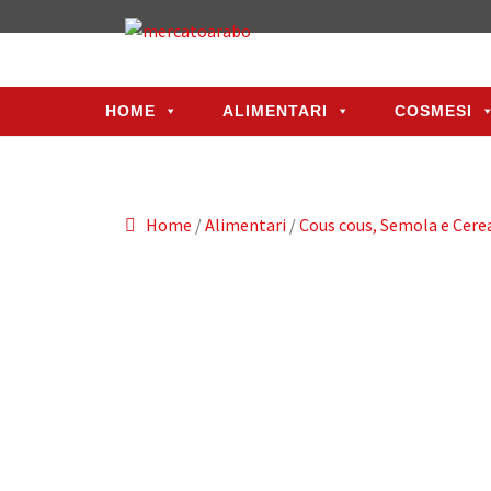
HOME
ALIMENTARI
COSMESI
HOME
ALIMENTARI
COSMESI
Home
/
Alimentari
/
Cous cous, Semola e Cerea