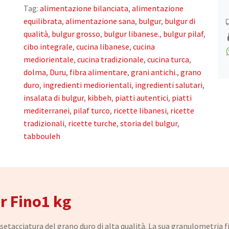
Tag:
alimentazione bilanciata
,
alimentazione
equilibrata
,
alimentazione sana
,
bulgur
,
bulgur di
qualità
,
bulgur grosso
,
bulgur libanese.
,
bulgur pilaf
,
cibo integrale
,
cucina libanese
,
cucina
mediorientale
,
cucina tradizionale
,
cucina turca
,
dolma
,
Duru
,
fibra alimentare
,
grani antichi.
,
grano
duro
,
ingredienti mediorientali
,
ingredienti salutari
,
insalata di bulgur
,
kibbeh
,
piatti autentici
,
piatti
mediterranei
,
pilaf turco
,
ricette libanesi
,
ricette
tradizionali
,
ricette turche
,
storia del bulgur
,
tabbouleh
r Fino1 kg
etacciatura del grano duro di alta qualità. La sua granulometria 