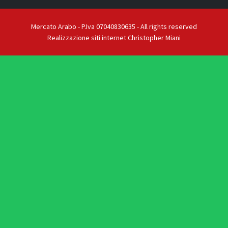
Mercato Arabo - P.Iva 07040830635 - All rights reserved
Realizzazione siti internet Christopher Miani