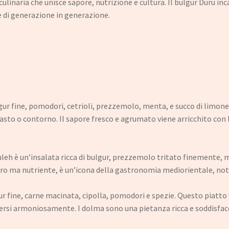
culinaria che unisce sapore, nutrizione e cultura. Il bulgur Duru i
e di generazione in generazione.
gur fine, pomodori, cetrioli, prezzemolo, menta, e succo di limone. 
asto o contorno. Il sapore fresco e agrumato viene arricchito con
ouleh è un’insalata ricca di bulgur, prezzemolo tritato finemente, 
ero ma nutriente, è un’icona della gastronomia mediorientale, noto
ur fine, carne macinata, cipolla, pomodori e spezie. Questo piatto
si armoniosamente. I dolma sono una pietanza ricca e soddisfacen