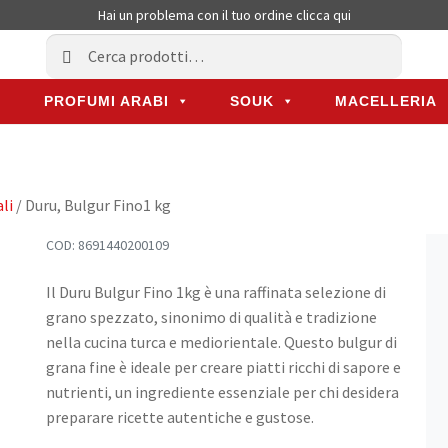
Hai un problema con il tuo ordine
clicca qui
Cerca:
Cerca
PROFUMI ARABI
SOUK
MACELLERIA
PROFUMI ARABI
SOUK
MACELLERIA
li
/ Duru, Bulgur Fino1 kg
COD:
8691440200109
Il Duru Bulgur Fino 1kg è una raffinata selezione di
grano spezzato, sinonimo di qualità e tradizione
nella cucina turca e mediorientale. Questo bulgur di
grana fine è ideale per creare piatti ricchi di sapore e
nutrienti, un ingrediente essenziale per chi desidera
preparare ricette autentiche e gustose.