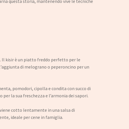
ncarna questa storia, mantenendo vive le tecniche
Il kisir è un piatto freddo perfetto per le
 l’aggiunta di melograno o peperoncino per un
menta, pomodori, cipolla e condita con succo di
 per la sua freschezza e l’armonia dei sapori.
 viene cotto lentamente in una salsa di
te, ideale per cene in famiglia.