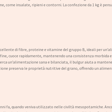
e, come insalate, ripieni e contorni. La confezione da 1 kg è pensa
cellente di fibre, proteine e vitamine del gruppo B, ideali per un’
a fine, cuoce rapidamente, mantenendo una consistenza morbida e
erca un’alimentazione sana e bilanciata, il bulgur aiuta a mantenere
ione preserva le proprietà nutritive del grano, offrendo un alimento
di anni fa, quando veniva utilizzato nelle civiltà mesopotamiche. An