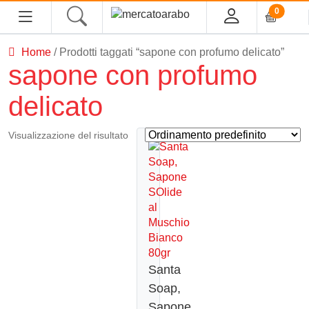
0
Home
/ Prodotti taggati “sapone con profumo delicato”
HOME
sapone con profumo
delicato
ALIMENTARI
COSMESI
Visualizzazione del risultato
PROFUMI ARABI
SOUK
MACELLERIA
Santa
INGROSSO
Soap,
Sapone
CHI SIAMO