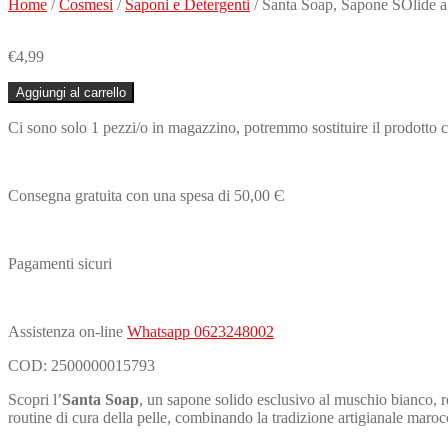
Home
/
Cosmesi
/
Saponi e Detergenti
/ Santa Soap, Sapone SOlide 
€
4,99
Santa
Aggiungi al carrello
Soap,
Sapone
Ci sono solo 1 pezzi/o in magazzino, potremmo sostituire il prodotto c
SOlide
al
Muschio
Consegna gratuita con una spesa di 50,00 Є
Bianco
80gr
quantità
Pagamenti sicuri
Assistenza on-line
Whatsapp 0623248002
COD:
2500000015793
Scopri l’
Santa Soap
, un sapone solido esclusivo al muschio bianco, 
routine di cura della pelle, combinando la tradizione artigianale mar