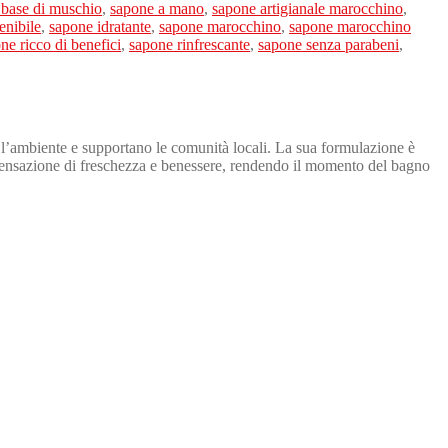
 base di muschio
,
sapone a mano
,
sapone artigianale marocchino
,
enibile
,
sapone idratante
,
sapone marocchino
,
sapone marocchino
ne ricco di benefici
,
sapone rinfrescante
,
sapone senza parabeni
,
 l’ambiente e supportano le comunità locali. La sua formulazione è
a sensazione di freschezza e benessere, rendendo il momento del bagno