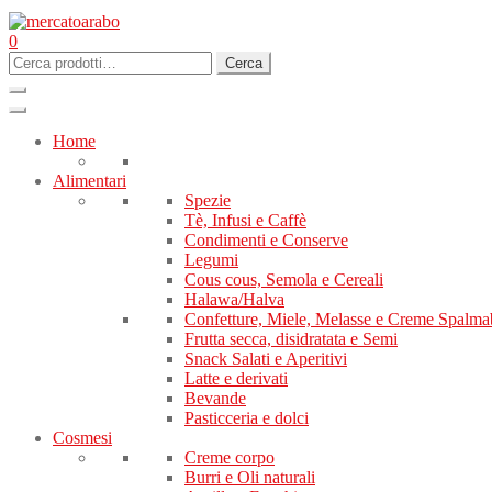
0
Cerca:
Cerca
Home
Alimentari
Spezie
Tè, Infusi e Caffè
Condimenti e Conserve
Legumi
Cous cous, Semola e Cereali
Halawa/Halva
Confetture, Miele, Melasse e Creme Spalmab
Frutta secca, disidratata e Semi
Snack Salati e Aperitivi
Latte e derivati
Bevande
Pasticceria e dolci
Cosmesi
Creme corpo
Burri e Oli naturali