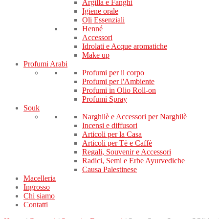
Argilla e Fanghi
Igiene orale
Oli Essenziali
Henné
Accessori
Idrolati e Acque aromatiche
Make up
Profumi Arabi
Profumi per il corpo
Profumi per l'Ambiente
Profumi in Olio Roll-on
Profumi Spray
Souk
Narghilè e Accessori per Narghilè
Incensi e diffusori
Articoli per la Casa
Articoli per Tè e Caffè
Regali, Souvenir e Accessori
Radici, Semi e Erbe Ayurvediche
Causa Palestinese
Macelleria
Ingrosso
Chi siamo
Contatti