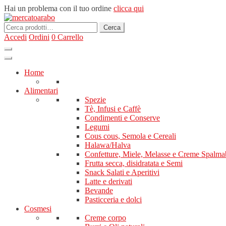
Hai un problema con il tuo ordine
clicca qui
Cerca:
Cerca
Accedi
Ordini
0
Carrello
Home
Alimentari
Spezie
Tè, Infusi e Caffè
Condimenti e Conserve
Legumi
Cous cous, Semola e Cereali
Halawa/Halva
Confetture, Miele, Melasse e Creme Spalmab
Frutta secca, disidratata e Semi
Snack Salati e Aperitivi
Latte e derivati
Bevande
Pasticceria e dolci
Cosmesi
Creme corpo