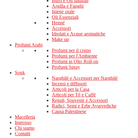
Burri e Oli naturali
Argilla e Fanghi
Igiene orale
Oli Essenziali
Henné
Accessori
Idrolati e Acque aromatiche
Make up
Profumi Arabi
Profumi per il corpo
Profumi per l'Ambiente
Profumi in Olio Roll-on
Profumi Spray
Souk
Narghilè e Accessori per Narghilè
Incensi e diffusori
Articoli per la Casa
Articoli per Tè e Caffè
Regali, Souvenir e Accessori
Radici, Semi e Erbe Ayurvediche
Causa Palestinese
Macelleria
Ingrosso
Chi siamo
Contatti