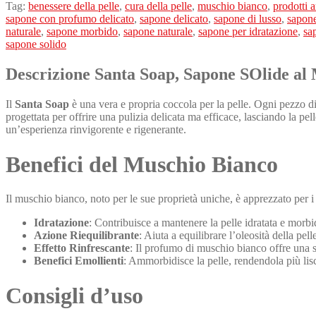
Tag:
benessere della pelle
,
cura della pelle
,
muschio bianco
,
prodotti a
sapone con profumo delicato
,
sapone delicato
,
sapone di lusso
,
sapone
naturale
,
sapone morbido
,
sapone naturale
,
sapone per idratazione
,
sa
sapone solido
Descrizione Santa Soap, Sapone SOlide al
Il
Santa Soap
è una vera e propria coccola per la pelle. Ogni pezzo d
progettata per offrire una pulizia delicata ma efficace, lasciando la 
un’esperienza rinvigorente e rigenerante.
Benefici del Muschio Bianco
Il muschio bianco, noto per le sue proprietà uniche, è apprezzato per i
Idratazione
: Contribuisce a mantenere la pelle idratata e morbi
Azione Riequilibrante
: Aiuta a equilibrare l’oleosità della pelle
Effetto Rinfrescante
: Il profumo di muschio bianco offre una s
Benefici Emollienti
: Ammorbidisce la pelle, rendendola più lisc
Consigli d’uso