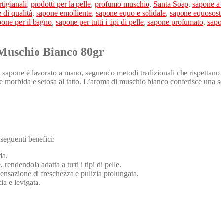
rtigianali
,
prodotti per la pelle
,
profumo muschio
,
Santa Soap
,
sapone a
 di qualità
,
sapone emolliente
,
sapone equo e solidale
,
sapone equosost
pone per il bagno
,
sapone per tutti i tipi di pelle
,
sapone profumato
,
sapo
 Muschio Bianco 80gr
i sapone è lavorato a mano, seguendo metodi tradizionali che rispettano
pelle morbida e setosa al tatto. L’aroma di muschio bianco conferisce un
 seguenti benefici:
da.
, rendendola adatta a tutti i tipi di pelle.
ensazione di freschezza e pulizia prolungata.
ia e levigata.