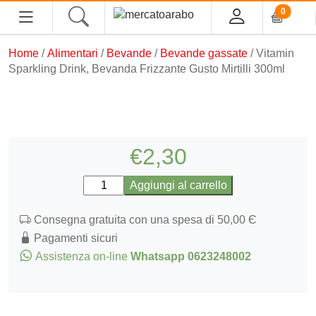
0
Home
/
Alimentari
/
Bevande
/
Bevande gassate
/ Vitamin
HOME
Sparkling Drink, Bevanda Frizzante Gusto Mirtilli 300ml
ALIMENTARI
COSMESI
€
2,30
PROFUMI ARABI
Vitamin
Aggiungi al carrello
Sparkling
SOUK
Drink,
Consegna gratuita con una spesa di 50,00 Є
Bevanda
Pagamenti sicuri
MACELLERIA
Frizzante
Assistenza on-line
Whatsapp 0623248002
Gusto
Mirtilli
INGROSSO
300ml
quantità
CHI SIAMO