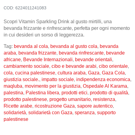
COD:
6224011241083
CONTATTI
Scopri Vitamin Sparkling Drink al gusto mirtilli, una
bevanda frizzante e rinfrescante, perfetta per ogni momento
in cui desideri un sorso di leggerezza.
Tag:
bevanda al cola
,
bevanda al gusto cola
,
bevanda
araba
,
bevanda frizzante
,
bevanda rinfrescante
,
bevande
africane
,
Bevande Internazionali
,
bevande orientali
,
cambiamento sociale
,
cibo e bevande arabi
,
cibo orientale
,
cola
,
cucina palestinese
,
cultura araba
,
Gaza
,
Gaza Cola
,
giustizia sociale.
,
impatto sociale
,
indipendenza economica
,
maqluba
,
movimento per la giustizia
,
Ospedale Al Karama
,
palestina
,
Palestina libera
,
prodotti etici
,
prodotto di qualità
,
prodotto palestinese
,
progetto umanitario
,
resistenza
,
Ricette arabe
,
ricostruzione Gaza
,
sapore autentico
,
solidarietà
,
solidarietà con Gaza
,
speranza
,
supporto
palestinese