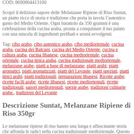
COD:
8690804413100
Scopri il delizioso sapore delle Melanzane Ripiene di Riso Suntat,
un piatto ricco di storia e tradizione che porta in tavola l’autentico
gusto del Medio Oriente. Ogni barattolo da 350 grammi è una
celebrazione della cucina araba, pronta a conquistare il tuo palato
con una miscela di ingredienti prelibati e aromi avvolgenti.
Tag:
cibo arabo
,
cibo autentico arabo
,
cibo mediorientale
,
cucina
araba
,
cucina dei Balcani
,
cucina del Medio Oriente
,
cucina e
cultura araba
,
cucina libanese
,
cucina mediorientale
,
cucina
orientale
,
cucina tipica araba
,
cucina tradizionale mediorientale
,
melanzane arabe
,
piatti a base di melanzane
,
piatti arabi
,
piatti
aromatici
,
piatti aromatizzati
,
piatti del Levante
,
piatti speziati
,
piatti
tipici arabi
,
piatti tradizionali
,
preparazioni libanesi
,
Ricette arabe
,
ricette facili arabe
,
ricette libanesi
,
ricette mediorientali
,
ricette
tradizionali
,
sapori mediorientali
,
spezie arabe
,
tradizioni culinarie
arabe.
,
tradizioni del Levante
Descrizione Suntat, Melanzane Ripiene di
Riso 350gr
Le melanzane ripiene di riso hanno una lunga e affascinante storia
che affonda le radici nella cucina tradizionale mediorientale. Questo