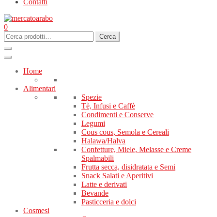
Contatti
0
Cerca:
Cerca
Home
Alimentari
Spezie
Tè, Infusi e Caffè
Condimenti e Conserve
Legumi
Cous cous, Semola e Cereali
Halawa/Halva
Confetture, Miele, Melasse e Creme
Spalmabili
Frutta secca, disidratata e Semi
Snack Salati e Aperitivi
Latte e derivati
Bevande
Pasticceria e dolci
Cosmesi