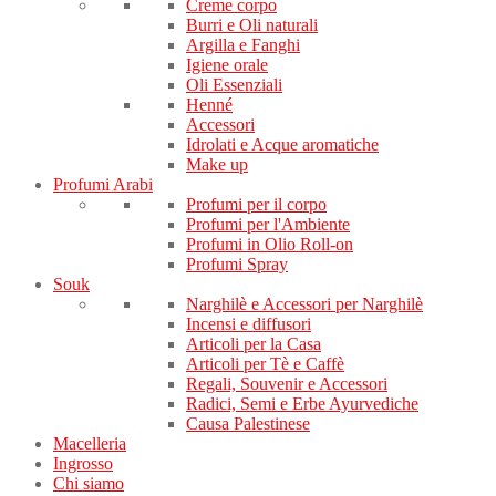
Creme corpo
Burri e Oli naturali
Argilla e Fanghi
Igiene orale
Oli Essenziali
Henné
Accessori
Idrolati e Acque aromatiche
Make up
Profumi Arabi
Profumi per il corpo
Profumi per l'Ambiente
Profumi in Olio Roll-on
Profumi Spray
Souk
Narghilè e Accessori per Narghilè
Incensi e diffusori
Articoli per la Casa
Articoli per Tè e Caffè
Regali, Souvenir e Accessori
Radici, Semi e Erbe Ayurvediche
Causa Palestinese
Macelleria
Ingrosso
Chi siamo