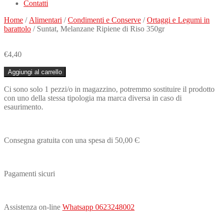
Contatti
Home
/
Alimentari
/
Condimenti e Conserve
/
Ortaggi e Legumi in
barattolo
/ Suntat, Melanzane Ripiene di Riso 350gr
€
4,40
Suntat,
Aggiungi al carrello
Melanzane
Ripiene
Ci sono solo 1 pezzi/o in magazzino, potremmo sostituire il prodotto
di
con uno della stessa tipologia ma marca diversa in caso di
Riso
esaurimento.
350gr
quantità
Consegna gratuita con una spesa di 50,00 Є
Pagamenti sicuri
Assistenza on-line
Whatsapp 0623248002