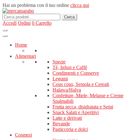
Hai un problema con il tuo ordine
clicca qui
Cerca:
Cerca
Accedi
Ordini
0
Carrello
Home
Alimentari
Spezie
Tè, Infusi e Caffè
Condimenti e Conserve
Legumi
Cous cous, Semola e Cereali
Halawa/Halva
Confetture, Miele, Melasse e Creme
Spalmabili
Frutta secca, disidratata e Semi
Snack Salati e Aperitivi
Latte e derivati
Bevande
Pasticceria e dolci
Cosmesi