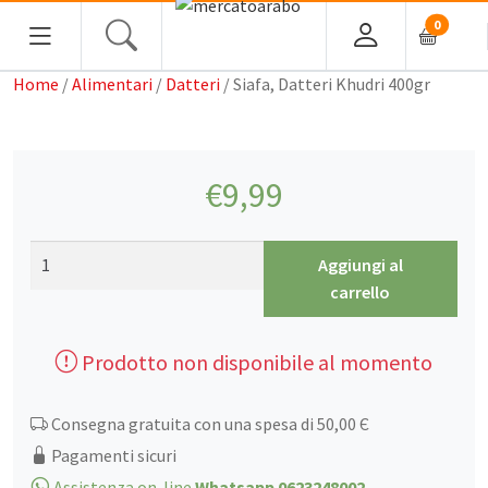
0
Home
/
Alimentari
/
Datteri
/ Siafa, Datteri Khudri 400gr
HOME
ALIMENTARI
€
9,99
COSMESI
Siafa,
Aggiungi al
PROFUMI ARABI
Datteri
carrello
Khudri
SOUK
400gr
Prodotto non disponibile al momento
quantità
MACELLERIA
Consegna gratuita con una spesa di 50,00 Є
INGROSSO
Pagamenti sicuri
Assistenza on-line
Whatsapp 0623248002
CHI SIAMO