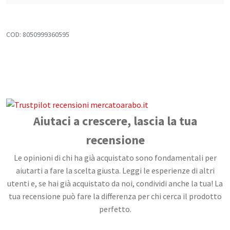
Confetture, Miele, Melasse e Creme
Spalmabili
COD:
8050999360595
Frutta secca, disidratata e Semi
Snack Salati e Aperitivi
Latte e derivati
Bevande
Aiutaci a crescere, lascia la tua
Pasticceria e dolci
recensione
Cosmesi
Le opinioni di chi ha già acquistato sono fondamentali per
Creme corpo
aiutarti a fare la scelta giusta. Leggi le esperienze di altri
utenti e, se hai già acquistato da noi, condividi anche la tua! La
Burri e Oli naturali
tua recensione può fare la differenza per chi cerca il prodotto
Argilla e Fanghi
perfetto.
Igiene orale