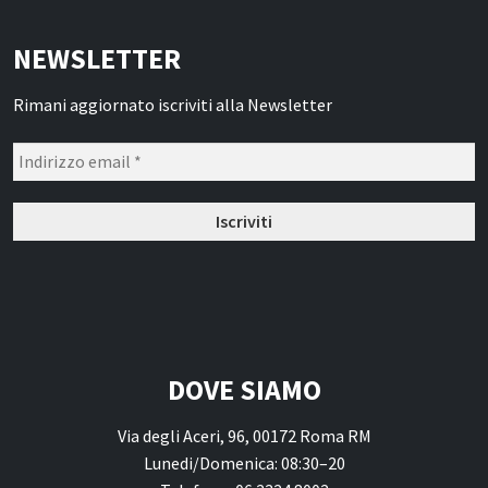
Narghilè e Accessori per Narghilè
Incensi e diffusori
NEWSLETTER
Articoli per la Casa
Rimani aggiornato iscriviti alla Newsletter
Articoli per Tè e Caffè
Regali, Souvenir e Accessori
Radici, Semi e Erbe Ayurvediche
Causa Palestinese
Macelleria
Ingrosso
Chi siamo
DOVE SIAMO
Contatti
Via degli Aceri, 96, 00172 Roma RM
Lunedi/Domenica: 08:30–20