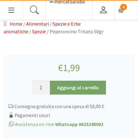
0
Home
/
Alimentari
/
Spezie e Erbe
aromatiche
/
Spezie
/ Peperoncino Tritato 50gr
Home
€
1,99
Alimentari
Spezie
Peperoncino
Aggiungi al carrello
Tè, Infusi e Caffè
Tritato
50gr
Condimenti e Conserve
Consegna gratuita con una spesa di 50,00 Є
quantità
Legumi
Pagamenti sicuri
Cous cous, Semola e Cereali
Assistenza on-line
Whatsapp 0623248002
Halawa/Halva