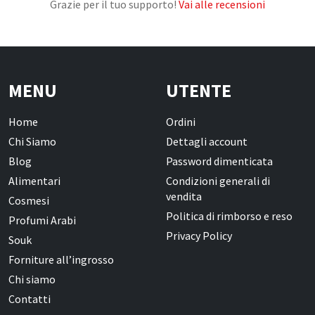
Grazie per il tuo supporto!
Vai alle recensioni
Oli Essenziali
Henné
Accessori
MENU
UTENTE
Idrolati e Acque aromatiche
Make up
Home
Ordini
Chi Siamo
Dettagli account
Profumi Arabi
Blog
Password dimenticata
Alimentari
Condizioni generali di
Profumi per il corpo
vendita
Cosmesi
Profumi per l'Ambiente
Politica di rimborso e reso
Profumi Arabi
Profumi in Olio Roll-on
Privacy Policy
Souk
Profumi Spray
Forniture all’ingrosso
Chi siamo
Souk
Contatti