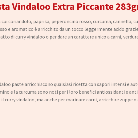
sta Vindaloo Extra Piccante 283g
a cui coriandolo, paprika, peperoncino rosso, curcuma, cannella, cu
sso e aromatico è arricchito da un tocco leggermente acido grazie a
atto di curry vindaloo o per dare un carattere unico a carni, verdur
daloo paste arricchiscono qualsiasi ricetta con sapori intensi e aut
ino e la curcuma sono noti per i loro benefici antiossidanti e ant
l curry vindaloo, ma anche per marinare carni, arricchire zuppe o 