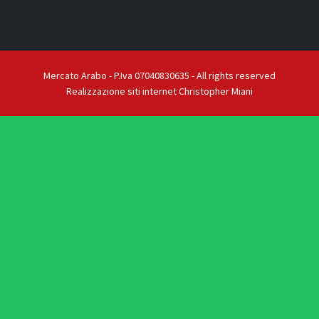
Mercato Arabo - P.Iva 07040830635 - All rights reserved
Realizzazione siti internet Christopher Miani