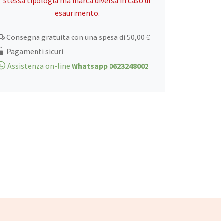
stessa tipologia ma marca diversa in caso di
283gr
esaurimento.
quantità
Consegna gratuita con una spesa di 50,00 Є
Pagamenti sicuri
Assistenza on-line
Whatsapp 0623248002