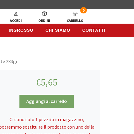
0
ACCEDI
ORDINI
CARRELLO
INGROSSO
CHI SIAMO
CONTATTI
INGROSSO
CHI SIAMO
CONTATTI
nte 283gr
€
5,65
Patak’s,
Aggiungi al carrello
Pasta
Vindaloo
Ci sono solo 1 pezzi/o in magazzino,
Extra
potremmo sostituire il prodotto con uno della
Piccante