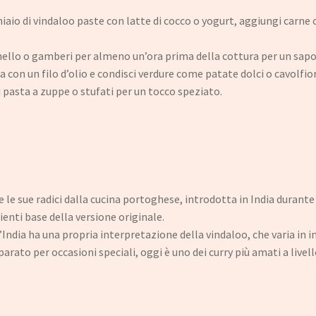
aio di vindaloo paste con latte di cocco o yogurt, aggiungi carne o
ello o gamberi per almeno un’ora prima della cottura per un sapo
 con un filo d’olio e condisci verdure come patate dolci o cavolfiori
 pasta a zuppe o stufati per un tocco speziato.
 le sue radici dalla cucina portoghese, introdotta in India durante 
ienti base della versione originale.
India ha una propria interpretazione della vindaloo, che varia in in
ato per occasioni speciali, oggi è uno dei curry più amati a livell