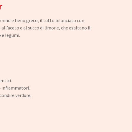
r
mino e fieno greco, il tutto bilanciato con
ll’aceto e al succo di limone, che esaltano il
e e legumi.
entici.
i-infiammatori.
condire verdure.