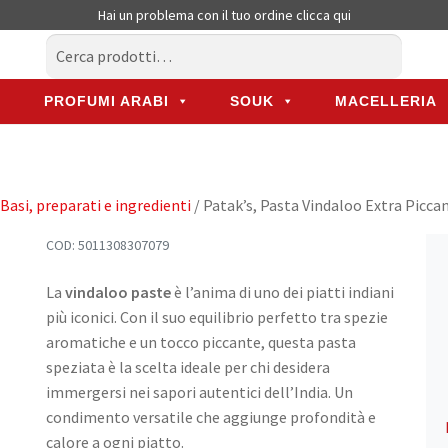
Hai un problema con il tuo ordine
clicca qui
Cerca:
Cerca
PROFUMI ARABI
SOUK
MACELLERIA
PROFUMI ARABI
SOUK
MACELLERIA
Basi, preparati e ingredienti
/ Patak’s, Pasta Vindaloo Extra Picca
COD:
5011308307079
La
vindaloo paste
è l’anima di uno dei piatti indiani
più iconici. Con il suo equilibrio perfetto tra spezie
aromatiche e un tocco piccante, questa pasta
speziata è la scelta ideale per chi desidera
immergersi nei sapori autentici dell’India. Un
condimento versatile che aggiunge profondità e
calore a ogni piatto.