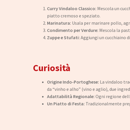
Curry Vindaloo Classico:
Mescola un cucchi
piatto cremoso e speziato.
Marinatura:
Usala per marinare pollo, agn
Condimento per Verdure:
Mescola la pasta
Zuppe e Stufati:
Aggiungi un cucchiaino di
Curiosità
Origine Indo-Portoghese:
La vindaloo trae
da “vinho e alho” (vino e aglio), due ingred
Adattabilità Regionale:
Ogni regione dell’
Un Piatto di Festa:
Tradizionalmente prepar