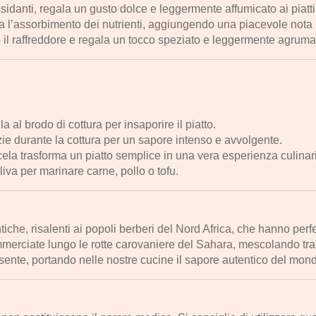
ssidanti, regala un gusto dolce e leggermente affumicato ai piatti
ra l’assorbimento dei nutrienti, aggiungendo una piacevole nota 
 il raffreddore e regala un tocco speziato e leggermente agruma
 al brodo di cottura per insaporire il piatto.
ie durante la cottura per un sapore intenso e avvolgente.
ela trasforma un piatto semplice in una vera esperienza culinar
liva per marinare carne, pollo o tofu.
iche, risalenti ai popoli berberi del Nord Africa, che hanno per
merciate lungo le rotte carovaniere del Sahara, mescolando tradi
sente, portando nelle nostre cucine il sapore autentico del mon