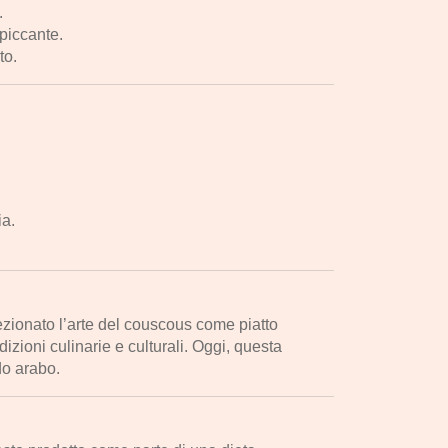
.
piccante.
to.
ia.
fezionato l’arte del couscous come piatto
zioni culinarie e culturali. Oggi, questa
do arabo.