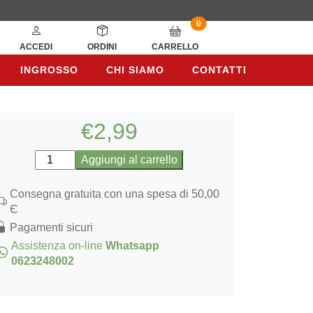
0
ACCEDI
ORDINI
CARRELLO
INGROSSO
CHI SIAMO
CONTATTI
INGROSSO
CHI SIAMO
CONTATTI
€
2,99
Miscela
Aggiungi al carrello
di
Spezie
Consegna gratuita con una spesa di 50,00
per
Є
Couscous
Pagamenti sicuri
80gr
Assistenza on-line
Whatsapp
quantità
0623248002