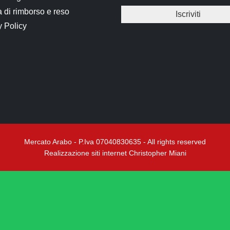
a di rimborso e reso
y Policy
Mercato Arabo - P.Iva 07040830635 - All rights reserved
Realizzazione siti internet Christopher Miani