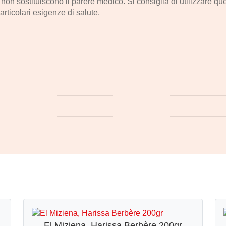
e non sostituiscono il parere medico. Si consiglia di utilizzare q
articolari esigenze di salute.
El Miziena, Harissa Berbère 200gr