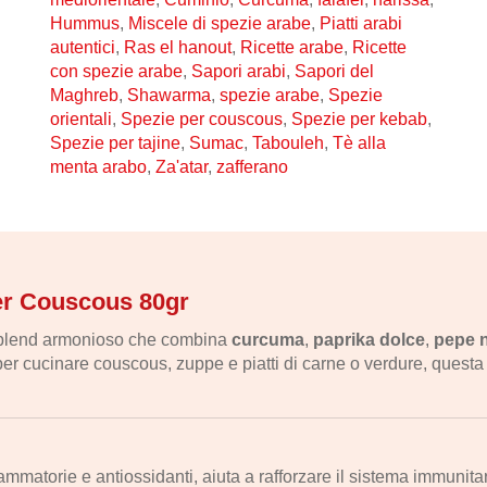
Hummus
,
Miscele di spezie arabe
,
Piatti arabi
autentici
,
Ras el hanout
,
Ricette arabe
,
Ricette
con spezie arabe
,
Sapori arabi
,
Sapori del
Maghreb
,
Shawarma
,
spezie arabe
,
Spezie
orientali
,
Spezie per couscous
,
Spezie per kebab
,
Spezie per tajine
,
Sumac
,
Tabouleh
,
Tè alla
menta arabo
,
Za'atar
,
zafferano
per Couscous 80gr
n blend armonioso che combina
curcuma
,
paprika dolce
,
pepe 
per cucinare couscous, zuppe e piatti di carne o verdure, questa
ammatorie e antiossidanti, aiuta a rafforzare il sistema immunitar