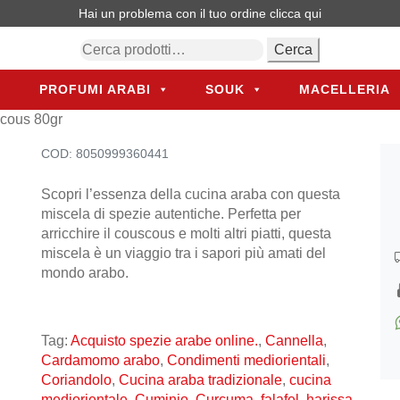
Hai un problema con il tuo ordine
clicca qui
Cerca:
Cerca
PROFUMI ARABI
SOUK
MACELLERIA
PROFUMI ARABI
SOUK
MACELLERIA
scous 80gr
COD:
8050999360441
Scopri l’essenza della cucina araba con questa
miscela di spezie autentiche. Perfetta per
arricchire il couscous e molti altri piatti, questa
miscela è un viaggio tra i sapori più amati del
mondo arabo.
Tag:
Acquisto spezie arabe online.
,
Cannella
,
Cardamomo arabo
,
Condimenti mediorientali
,
Coriandolo
,
Cucina araba tradizionale
,
cucina
mediorientale
,
Cuminio
,
Curcuma
,
falafel
,
harissa
,