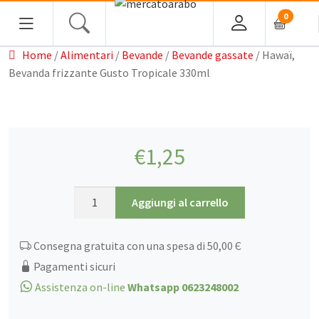
0
Home
/
Alimentari
/
Bevande
/
Bevande gassate
/ Hawaï,
HOME
Bevanda frizzante Gusto Tropicale 330ml
ALIMENTARI
COSMESI
€
1,25
PROFUMI ARABI
Hawaï,
Aggiungi al carrello
SOUK
Bevanda
frizzante
Consegna gratuita con una spesa di 50,00 Є
MACELLERIA
Gusto
Tropicale
Pagamenti sicuri
INGROSSO
330ml
Assistenza on-line
Whatsapp 0623248002
quantità
CHI SIAMO