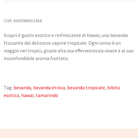
CONTATTI
COD:
8435068852384
Scopri il gusto esotico e rinfrescante di Hawaï, una bevanda
frizzante dal delizioso sapore tropicale. Ogni sorso è un
viaggio nei tropici, grazie alla sua effervescenza vivace e al suo
inconfondibile aroma fruttato.
Tag:
bevanda
,
bevanda etnica
,
bevanda tropicale
,
bibita
esotica
,
hawai
,
tamarindo