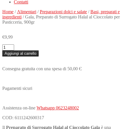
Contatti
Home
/
Alimentari
/
Preparazioni dolci e salate
/
Basi, preparati e
ingredienti
/ Gala, Preparato di Surrogato Halal al Cioccolato per
Pasticceria, 900gr
€
9,99
Gala,
Preparato
Aggiungi al carrello
di
Surrogato
Halal
Consegna gratuita con una spesa di 50,00 Є
al
Cioccolato
per
Pasticceria,
Pagamenti sicuri
900gr
quantità
Assistenza on-line
Whatsapp 0623248002
COD:
6111242600317
Il
Preparato di Surrogato Halal al Cioccolato Gala
è una