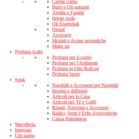
Creme corpo
Burri e Oli naturali
Argilla e Fanghi
Igiene orale
Oli Essenziali
Henné
Accessori
Idrolati e Acque aromatiche
Make up
Profumi Arabi
Profumi per il corpo
Profumi per l'Ambiente
Profumi in Olio Roll-on
Profumi Spray
Souk
Narghilè e Accessori per Narghilè
Incensi e diffusori
Articoli per la Casa
Articoli per Tè e Caffè
Regali, Souvenir e Accessori
Radici, Semi e Erbe Ayurvediche
Causa Palestinese
Macelleria
Ingrosso
Chi siamo