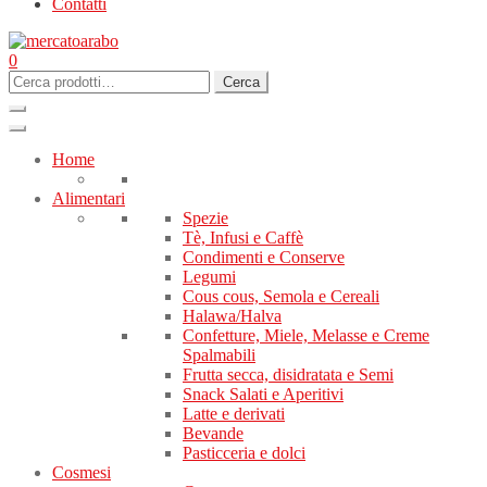
Contatti
0
Cerca:
Cerca
Home
Alimentari
Spezie
Tè, Infusi e Caffè
Condimenti e Conserve
Legumi
Cous cous, Semola e Cereali
Halawa/Halva
Confetture, Miele, Melasse e Creme
Spalmabili
Frutta secca, disidratata e Semi
Snack Salati e Aperitivi
Latte e derivati
Bevande
Pasticceria e dolci
Cosmesi