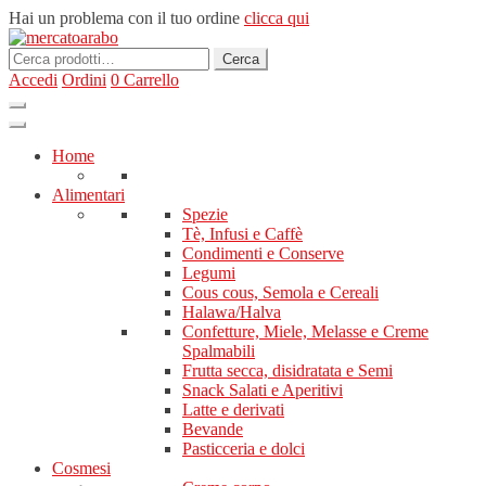
Hai un problema con il tuo ordine
clicca qui
Cerca:
Cerca
Accedi
Ordini
0
Carrello
Home
Alimentari
Spezie
Tè, Infusi e Caffè
Condimenti e Conserve
Legumi
Cous cous, Semola e Cereali
Halawa/Halva
Confetture, Miele, Melasse e Creme
Spalmabili
Frutta secca, disidratata e Semi
Snack Salati e Aperitivi
Latte e derivati
Bevande
Pasticceria e dolci
Cosmesi