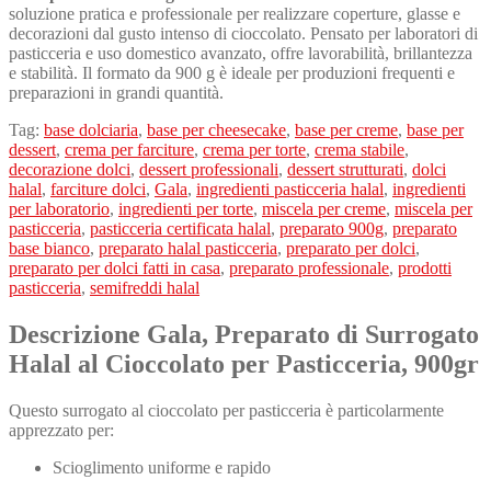
soluzione pratica e professionale per realizzare coperture, glasse e
decorazioni dal gusto intenso di cioccolato. Pensato per laboratori di
pasticceria e uso domestico avanzato, offre lavorabilità, brillantezza
e stabilità. Il formato da 900 g è ideale per produzioni frequenti e
preparazioni in grandi quantità.
Tag:
base dolciaria
,
base per cheesecake
,
base per creme
,
base per
dessert
,
crema per farciture
,
crema per torte
,
crema stabile
,
decorazione dolci
,
dessert professionali
,
dessert strutturati
,
dolci
halal
,
farciture dolci
,
Gala
,
ingredienti pasticceria halal
,
ingredienti
per laboratorio
,
ingredienti per torte
,
miscela per creme
,
miscela per
pasticceria
,
pasticceria certificata halal
,
preparato 900g
,
preparato
base bianco
,
preparato halal pasticceria
,
preparato per dolci
,
preparato per dolci fatti in casa
,
preparato professionale
,
prodotti
pasticceria
,
semifreddi halal
Descrizione Gala, Preparato di Surrogato
Halal al Cioccolato per Pasticceria, 900gr
Questo surrogato al cioccolato per pasticceria è particolarmente
apprezzato per:
Scioglimento uniforme e rapido