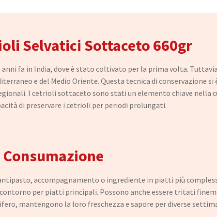
oli Selvatici Sottaceto 660gr
0 anni fa in India, dove è stato coltivato per la prima volta. Tuttavia
editerraneo e del Medio Oriente. Questa tecnica di conservazione si
regionali. I cetrioli sottaceto sono stati un elemento chiave nella c
pacità di preservare i cetrioli per periodi prolungati.
 la Consumazione
antipasto, accompagnamento o ingrediente in piatti più complessi. 
 contorno per piatti principali. Possono anche essere tritati finem
orifero, mantengono la loro freschezza e sapore per diverse settim