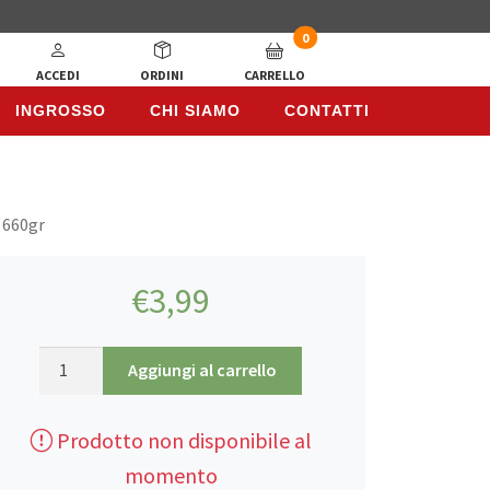
0
ACCEDI
ORDINI
CARRELLO
INGROSSO
CHI SIAMO
CONTATTI
INGROSSO
CHI SIAMO
CONTATTI
o 660gr
€
3,99
Darna,
Aggiungi al carrello
Cetrioli
Selvatici
Prodotto non disponibile al
Sottaceto
660gr
momento