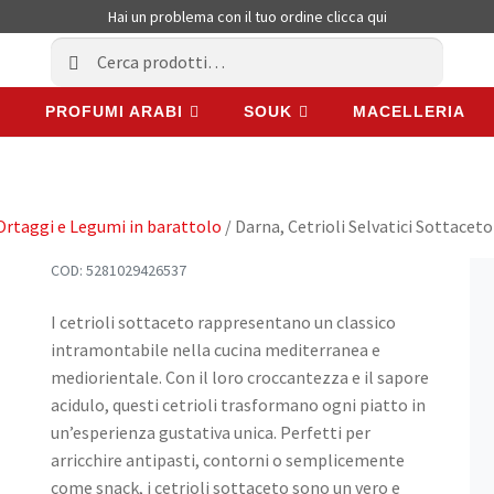
Hai un problema con il tuo ordine
clicca qui
Cerca:
Cerca
PROFUMI ARABI
SOUK
MACELLERIA
PROFUMI ARABI
SOUK
MACELLERIA
Ortaggi e Legumi in barattolo
/ Darna, Cetrioli Selvatici Sottacet
COD:
5281029426537
I cetrioli sottaceto rappresentano un classico
intramontabile nella cucina mediterranea e
mediorientale. Con il loro croccantezza e il sapore
acidulo, questi cetrioli trasformano ogni piatto in
un’esperienza gustativa unica. Perfetti per
arricchire antipasti, contorni o semplicemente
come snack, i cetrioli sottaceto sono un vero e