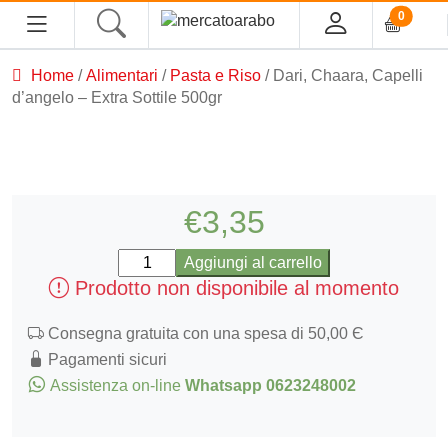
0
Home
/
Alimentari
/
Pasta e Riso
/ Dari, Chaara, Capelli
d’angelo – Extra Sottile 500gr
Home
Alimentari
€
3,35
Spezie
Dari,
Aggiungi al carrello
Tè, Infusi e Caffè
Chaara,
Prodotto non disponibile al momento
Condimenti e Conserve
Capelli
d'angelo
Consegna gratuita con una spesa di 50,00 Є
Legumi
-
Pagamenti sicuri
Cous cous, Semola e Cereali
Extra
Assistenza on-line
Whatsapp 0623248002
Sottile
Halawa/Halva
500gr
quantità
Confetture, Miele, Melasse e Creme Spalmabili