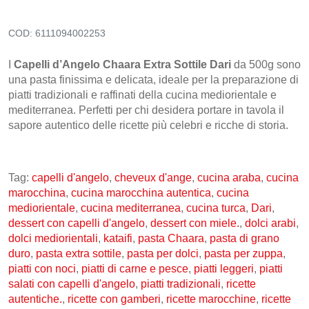
Frutta secca, disidratata e Semi
COD:
6111094002253
Snack Salati e Aperitivi
Latte e derivati
I
Capelli d’Angelo Chaara Extra Sottile Dari
da 500g sono
una pasta finissima e delicata, ideale per la preparazione di
Bevande
piatti tradizionali e raffinati della cucina mediorientale e
Pasticceria e dolci
mediterranea. Perfetti per chi desidera portare in tavola il
sapore autentico delle ricette più celebri e ricche di storia.
Cosmesi
Creme corpo
Tag:
capelli d'angelo
,
cheveux d'ange
,
cucina araba
,
cucina
Burri e Oli naturali
marocchina
,
cucina marocchina autentica
,
cucina
mediorientale
Argilla e Fanghi
,
cucina mediterranea
,
cucina turca
,
Dari
,
dessert con capelli d'angelo
,
dessert con miele.
,
dolci arabi
,
Igiene orale
dolci mediorientali
,
kataifi
,
pasta Chaara
,
pasta di grano
Oli Essenziali
duro
,
pasta extra sottile
,
pasta per dolci
,
pasta per zuppa
,
piatti con noci
,
piatti di carne e pesce
,
piatti leggeri
,
piatti
Henné
salati con capelli d'angelo
,
piatti tradizionali
,
ricette
autentiche.
,
ricette con gamberi
,
ricette marocchine
,
ricette
Accessori