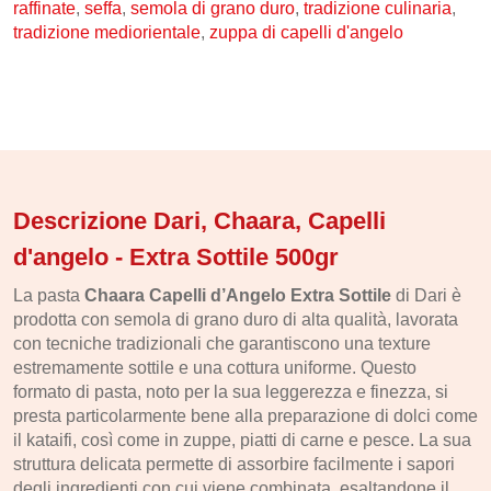
raffinate
,
seffa
,
semola di grano duro
,
tradizione culinaria
,
Idrolati e Acque aromatiche
tradizione mediorientale
,
zuppa di capelli d'angelo
Make up
Profumi Arabi
Profumi per il corpo
Profumi per l'Ambiente
Descrizione Dari, Chaara, Capelli
Profumi in Olio Roll-on
d'angelo - Extra Sottile 500gr
Profumi Spray
La pasta
Chaara Capelli d’Angelo Extra Sottile
di Dari è
Souk
prodotta con semola di grano duro di alta qualità, lavorata
con tecniche tradizionali che garantiscono una texture
Narghilè e Accessori per Narghilè
estremamente sottile e una cottura uniforme. Questo
Incensi e diffusori
formato di pasta, noto per la sua leggerezza e finezza, si
presta particolarmente bene alla preparazione di dolci come
Articoli per la Casa
il kataifi, così come in zuppe, piatti di carne e pesce. La sua
Articoli per Tè e Caffè
struttura delicata permette di assorbire facilmente i sapori
degli ingredienti con cui viene combinata, esaltandone il