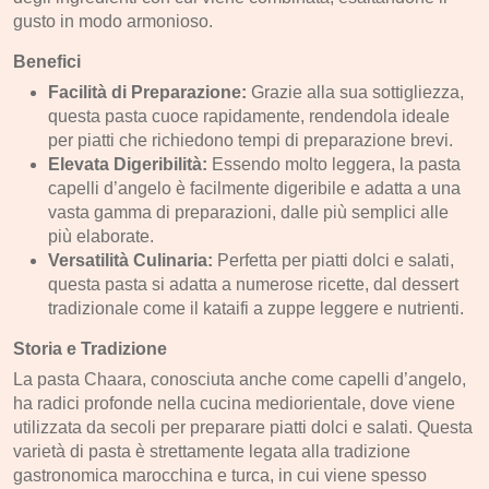
Regali, Souvenir e Accessori
gusto in modo armonioso.
Radici, Semi e Erbe Ayurvediche
Benefici
Causa Palestinese
Facilità di Preparazione:
Grazie alla sua sottigliezza,
questa pasta cuoce rapidamente, rendendola ideale
Macelleria
per piatti che richiedono tempi di preparazione brevi.
Ingrosso
Elevata Digeribilità:
Essendo molto leggera, la pasta
capelli d’angelo è facilmente digeribile e adatta a una
Chi siamo
vasta gamma di preparazioni, dalle più semplici alle
Contatti
più elaborate.
Versatilità Culinaria:
Perfetta per piatti dolci e salati,
questa pasta si adatta a numerose ricette, dal dessert
tradizionale come il kataifi a zuppe leggere e nutrienti.
Storia e Tradizione
La pasta Chaara, conosciuta anche come capelli d’angelo,
ha radici profonde nella cucina mediorientale, dove viene
utilizzata da secoli per preparare piatti dolci e salati. Questa
varietà di pasta è strettamente legata alla tradizione
gastronomica marocchina e turca, in cui viene spesso