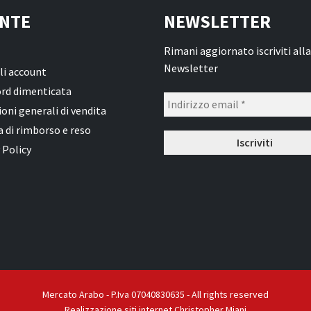
NTE
NEWSLETTER
Rimani aggiornato iscriviti alla
Newsletter
li account
rd dimenticata
oni generali di vendita
a di rimborso e reso
 Policy
Mercato Arabo - P.Iva 07040830635 - All rights reserved
Realizzazione siti internet Christopher Miani