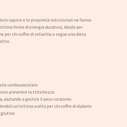
loro sapore e le proprietà nutrizionali ne fanno
’ottima fonte di energia duratura, ideale per
e per chi soffre di celiachia o segue una dieta
altro.
alute cardiovascolare​
sono prevenire la stitichezza
a, aiutando a gestire il peso corporeo​
dendoli un’ottima scelta per chi soffre di diabete​
l glutine