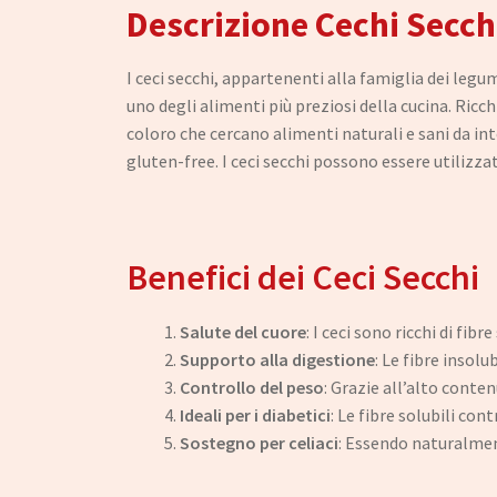
Descrizione Cechi Secch
I ceci secchi, appartenenti alla famiglia dei leg
uno degli alimenti più preziosi della cucina. Ricch
coloro che cercano alimenti naturali e sani da int
gluten-free. I ceci secchi possono essere utilizza
Benefici dei Ceci Secchi
Salute del cuore
: I ceci sono ricchi di fib
Supporto alla digestione
: Le fibre insol
Controllo del peso
: Grazie all’alto conte
Ideali per i diabetici
: Le fibre solubili con
Sostegno per celiaci
: Essendo naturalmente