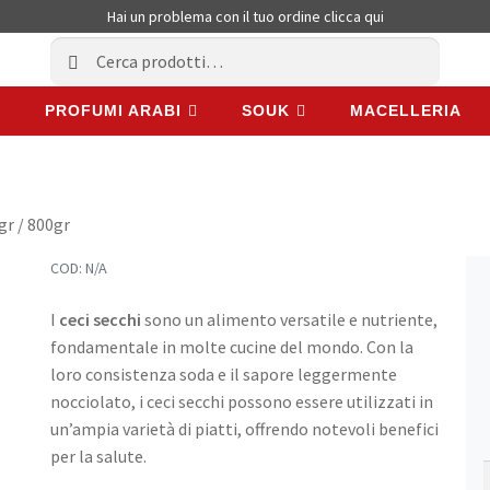
Hai un problema con il tuo ordine
clicca qui
Cerca:
Cerca
PROFUMI ARABI
SOUK
MACELLERIA
PROFUMI ARABI
SOUK
MACELLERIA
gr / 800gr
COD:
N/A
I
ceci secchi
sono un alimento versatile e nutriente,
fondamentale in molte cucine del mondo. Con la
loro consistenza soda e il sapore leggermente
nocciolato, i ceci secchi possono essere utilizzati in
un’ampia varietà di piatti, offrendo notevoli benefici
per la salute.