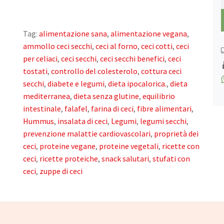
/
Tag:
alimentazione sana
,
alimentazione vegana
,
ammollo ceci secchi
,
ceci al forno
,
ceci cotti
,
ceci
per celiaci
,
ceci secchi
,
ceci secchi benefici
,
ceci
tostati
,
controllo del colesterolo
,
cottura ceci
secchi
,
diabete e legumi
,
dieta ipocalorica.
,
dieta
mediterranea
,
dieta senza glutine
,
equilibrio
intestinale
,
falafel
,
farina di ceci
,
fibre alimentari
,
Hummus
,
insalata di ceci
,
Legumi
,
legumi secchi
,
prevenzione malattie cardiovascolari
,
proprietà dei
ceci
,
proteine vegane
,
proteine vegetali
,
ricette con
ceci
,
ricette proteiche
,
snack salutari
,
stufati con
ceci
,
zuppe di ceci