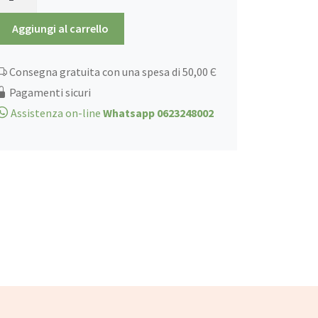
Secchi
€2,25
400gr
Aggiungi al carrello
a
800gr
Consegna gratuita con una spesa di 50,00 Є
quantità
€3,35
Pagamenti sicuri
Assistenza on-line
Whatsapp 0623248002