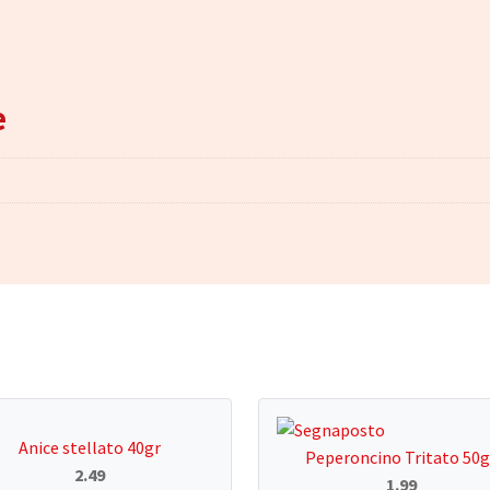
e
Anice stellato 40gr
Peperoncino Tritato 50g
2.49
1.99