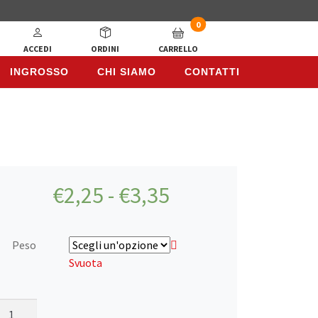
0
ACCEDI
ORDINI
CARRELLO
INGROSSO
CHI SIAMO
CONTATTI
INGROSSO
CHI SIAMO
CONTATTI
Fascia
€
2,25
-
€
3,35
di
Peso
prezzo:
Svuota
da
Cechi