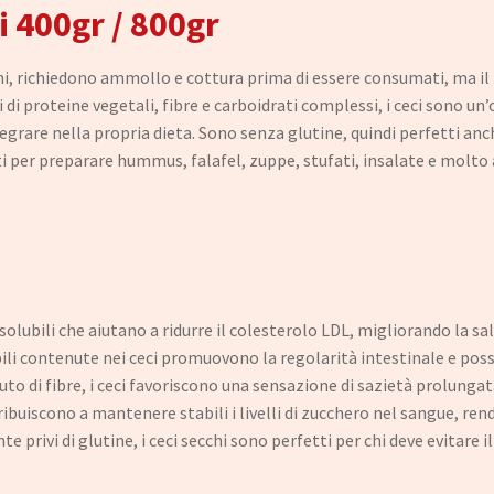
i 400gr / 800gr
umi, richiedono ammollo e cottura prima di essere consumati, ma il 
i di proteine vegetali, fibre e carboidrati complessi, i ceci sono un
egrare nella propria dieta. Sono senza glutine, quindi perfetti anch
ti per preparare hummus, falafel, zuppe, stufati, insalate e molto 
re solubili che aiutano a ridurre il colesterolo LDL, migliorando la s
ubili contenute nei ceci promuovono la regolarità intestinale e pos
nuto di fibre, i ceci favoriscono una sensazione di sazietà prolungat
tribuiscono a mantenere stabili i livelli di zucchero nel sangue, ren
 privi di glutine, i ceci secchi sono perfetti per chi deve evitare i