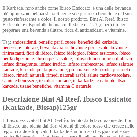
Il Karkadè, noto anche come Ibisco Essiccato, è una delle bevande
più apprezzate nei paesi arabi per le sue proprietà benefiche e il suo
gusto rinfrescante e dolce. Il nostro prodotto, Bint Al Reef, Ibisco
Essiccato, è disponibile in una confezione da 125gr, perfetto per
preparare una bevanda salutare, ricca di antiossidanti e vitamine.
Tag:
antiossidanti
,
benefic per il cuore
,
benefici del karkadè
,
benessere naturale
,
bevanda arabo
,
bevande per l'estate
,
bevande
rinfrescanti
,
fiori di ibisco
,
ibisco biologico
,
ibisco essiccato
,
ibisco
per la digestione
,
ibisco per la salute
,
infuso di fiori
,
infuso di ibisco
,
infuso dimagrante
,
infuso freddo
,
infuso rinfrescante
,
infuso salutare
,
karkadè
,
karkadè per la pressione
,
preparazione karkadè
,
proprietà
ibisco
,
rimedi naturali
,
rimedi naturali arabi
,
salute cardiovascolare
,
salute e benessere
,
tè caldo karkadè
,
tè karkadè
,
tè naturale
,
tisana
karkadè
,
tisane benefiche
,
vitamina C naturale
Descrizione Bint Al Reef, Ibisco Essicatto
(Karkadè, Bissap)125gr
L’Ibisco essiccato Bint Al Reef è ottenuto dalla lavorazione dei fiori
di Ibisco, una pianta dai fiori vibranti di colore rosso che cresce nelle
regioni calde e tropicali. Il karkadè è un infuso che, grazie alle sue
molteplici proprietà, è utilizzato da secoli nella medicina tradizionale