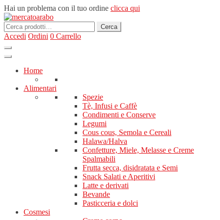
Hai un problema con il tuo ordine
clicca qui
Cerca:
Cerca
Accedi
Ordini
0
Carrello
Home
Alimentari
Spezie
Tè, Infusi e Caffè
Condimenti e Conserve
Legumi
Cous cous, Semola e Cereali
Halawa/Halva
Confetture, Miele, Melasse e Creme
Spalmabili
Frutta secca, disidratata e Semi
Snack Salati e Aperitivi
Latte e derivati
Bevande
Pasticceria e dolci
Cosmesi