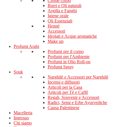
Creme corpo
Burri e Oli naturali
Argilla e Fanghi
Igiene orale
Oli Essenziali
Henné
Accessori
Idrolati e Acque aromatiche
Make up
Profumi Arabi
Profumi per il corpo
Profumi per l'Ambiente
Profumi in Olio Roll-on
Profumi Spray
Souk
Narghilè e Accessori per Narghilè
Incensi e diffusori
Articoli per la Casa
Articoli per Tè e Caffè
Regali, Souvenir e Accessori
Radici, Semi e Erbe Ayurvediche
Causa Palestinese
Macelleria
Ingrosso
Chi siamo