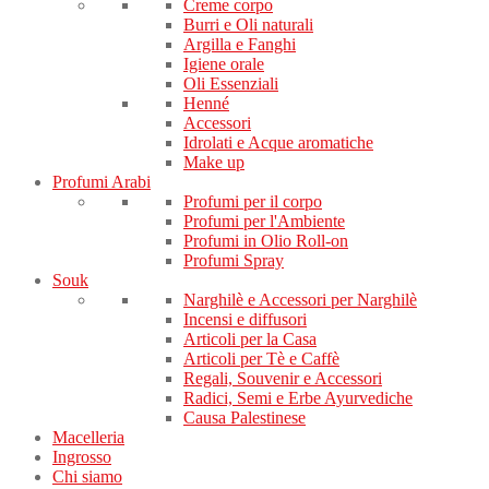
Creme corpo
Burri e Oli naturali
Argilla e Fanghi
Igiene orale
Oli Essenziali
Henné
Accessori
Idrolati e Acque aromatiche
Make up
Profumi Arabi
Profumi per il corpo
Profumi per l'Ambiente
Profumi in Olio Roll-on
Profumi Spray
Souk
Narghilè e Accessori per Narghilè
Incensi e diffusori
Articoli per la Casa
Articoli per Tè e Caffè
Regali, Souvenir e Accessori
Radici, Semi e Erbe Ayurvediche
Causa Palestinese
Macelleria
Ingrosso
Chi siamo