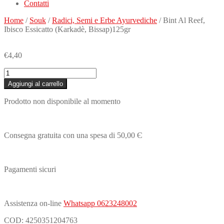
Contatti
Home
/
Souk
/
Radici, Semi e Erbe Ayurvediche
/ Bint Al Reef,
Ibisco Essicatto (Karkadè, Bissap)125gr
€
4,40
Bint
Al
Aggiungi al carrello
Reef,
Ibisco
Prodotto non disponibile al momento
Essicatto
(Karkadè,
Bissap)125gr
quantità
Consegna gratuita con una spesa di 50,00 Є
Pagamenti sicuri
Assistenza on-line
Whatsapp 0623248002
COD:
4250351204763