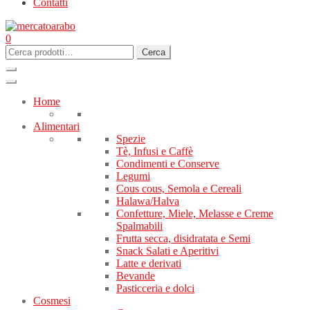
Contatti
0
Cerca:
Cerca
Home
Alimentari
Spezie
Tè, Infusi e Caffè
Condimenti e Conserve
Legumi
Cous cous, Semola e Cereali
Halawa/Halva
Confetture, Miele, Melasse e Creme
Spalmabili
Frutta secca, disidratata e Semi
Snack Salati e Aperitivi
Latte e derivati
Bevande
Pasticceria e dolci
Cosmesi