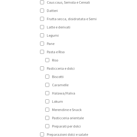
Cous cous, Semola e Cereali
Datteri
Frutta secca, disidratata e Semi
Latte e derivati
Legumi
Pane
Pasta e Riso
Riso
Pasticceria e dolci
Biscotti
Caramelle
Halawa/Halva
Lokum
Merendine e Snack
Pasticceria orientale
Preparati per dolci
Preparazioni dolci e salate