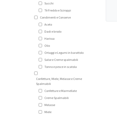
Succhi
Tè Freddo e Sciroppi
Condimenti e Conserve
Aceto
Dadi e brodo
Harissa
Olio
Ortaggi e Legumi in barattolo
Salse e Creme spalmabili
Tonno e pesce in scatola
Confetture, Miele, Melasse e Creme
Spalmabili
Confetture e Marmellate
Creme Spalmabili
Melasse
Miele