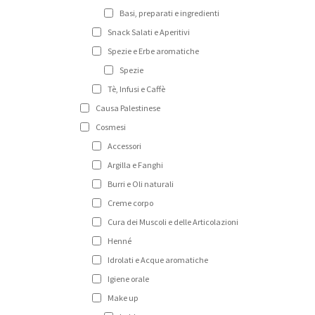
Basi, preparati e ingredienti
Snack Salati e Aperitivi
Spezie e Erbe aromatiche
Spezie
Tè, Infusi e Caffè
Causa Palestinese
Cosmesi
Accessori
Argilla e Fanghi
Burri e Oli naturali
Creme corpo
Cura dei Muscoli e delle Articolazioni
Henné
Idrolati e Acque aromatiche
Igiene orale
Make up