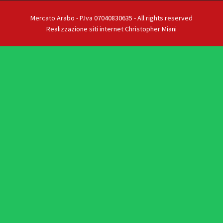
Mercato Arabo - P.Iva 07040830635 - All rights reserved
Realizzazione siti internet Christopher Miani