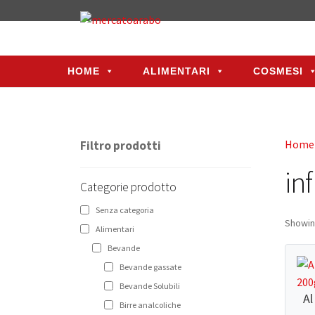
HOME
ALIMENTARI
COSMESI
HOME
ALIMENTARI
COSMESI
Home
Filtro prodotti
in
Categorie prodotto
Senza categoria
Showing
Alimentari
Bevande
Bevande gassate
Bevande Solubili
Al
Birre analcoliche