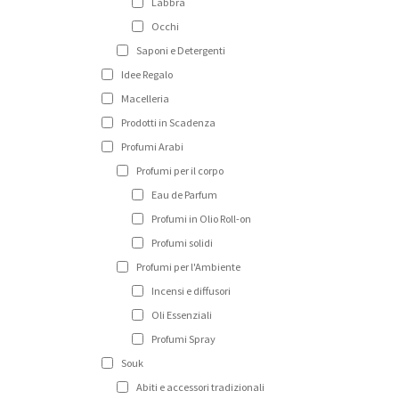
Labbra
Occhi
Saponi e Detergenti
Idee Regalo
Macelleria
Prodotti in Scadenza
Profumi Arabi
Profumi per il corpo
Eau de Parfum
Profumi in Olio Roll-on
Profumi solidi
Profumi per l'Ambiente
Incensi e diffusori
Oli Essenziali
Profumi Spray
Souk
Abiti e accessori tradizionali