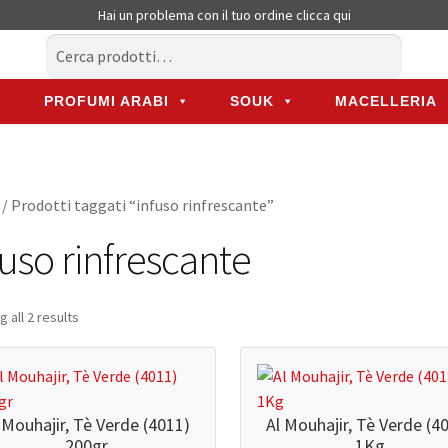
Hai un problema con il tuo ordine
clicca qui
Cerca:
Cerca
PROFUMI ARABI
SOUK
MACELLERIA
PROFUMI ARABI
SOUK
MACELLERIA
/ Prodotti taggati “infuso rinfrescante”
fuso rinfrescante
 all 2 results
 Mouhajir, Tè Verde (4011)
Al Mouhajir, Tè Verde (4
200gr
1Kg