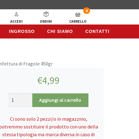
0
ACCEDI
ORDINI
CARRELLO
INGROSSO
CHI SIAMO
CONTATTI
INGROSSO
CHI SIAMO
CONTATTI
onfettura di Fragole 450gr
€
4,99
Bint
Aggiungi al carrello
Al
Reef,
Ci sono solo 2 pezzi/o in magazzino,
Confettura
potremmo sostituire il prodotto con uno della
di
stessa tipologia ma marca diversa in caso di
Fragole