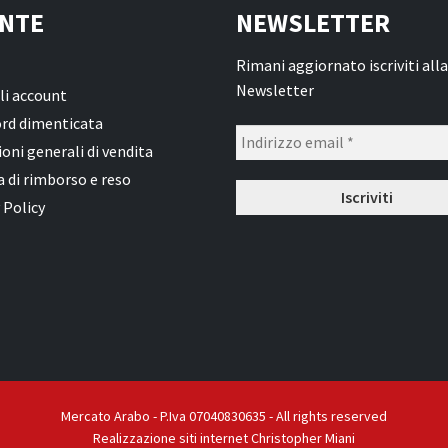
NTE
NEWSLETTER
Rimani aggiornato iscriviti alla
Newsletter
li account
rd dimenticata
oni generali di vendita
a di rimborso e reso
 Policy
Mercato Arabo - P.Iva 07040830635 - All rights reserved
Realizzazione siti internet Christopher Miani