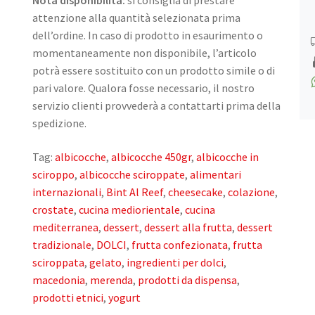
Nota disponibilità:
si consiglia di prestare
attenzione alla quantità selezionata prima
dell’ordine. In caso di prodotto in esaurimento o
momentaneamente non disponibile, l’articolo
potrà essere sostituito con un prodotto simile o di
pari valore. Qualora fosse necessario, il nostro
servizio clienti provvederà a contattarti prima della
spedizione.
Tag:
albicocche
,
albicocche 450gr
,
albicocche in
sciroppo
,
albicocche sciroppate
,
alimentari
internazionali
,
Bint Al Reef
,
cheesecake
,
colazione
,
crostate
,
cucina mediorientale
,
cucina
mediterranea
,
dessert
,
dessert alla frutta
,
dessert
tradizionale
,
DOLCI
,
frutta confezionata
,
frutta
sciroppata
,
gelato
,
ingredienti per dolci
,
macedonia
,
merenda
,
prodotti da dispensa
,
prodotti etnici
,
yogurt