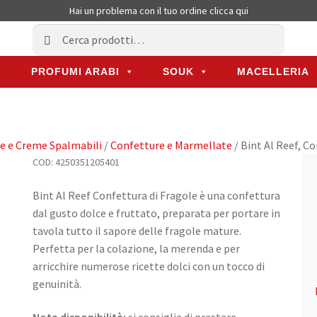
Hai un problema con il tuo ordine
clicca qui
Cerca:
Cerca
PROFUMI ARABI
SOUK
MACELLERIA
PROFUMI ARABI
SOUK
MACELLERIA
se e Creme Spalmabili
/
Confetture e Marmellate
/ Bint Al Reef, C
COD:
4250351205401
Bint Al Reef Confettura di Fragole è una confettura
dal gusto dolce e fruttato, preparata per portare in
tavola tutto il sapore delle fragole mature.
Perfetta per la colazione, la merenda e per
arricchire numerose ricette dolci con un tocco di
genuinità.