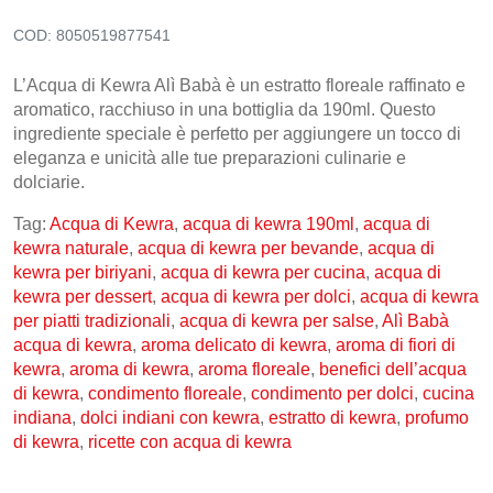
COD:
8050519877541
CONTATTI
L’Acqua di Kewra Alì Babà è un estratto floreale raffinato e
aromatico, racchiuso in una bottiglia da 190ml. Questo
ingrediente speciale è perfetto per aggiungere un tocco di
eleganza e unicità alle tue preparazioni culinarie e
dolciarie.
Tag:
Acqua di Kewra
,
acqua di kewra 190ml
,
acqua di
kewra naturale
,
acqua di kewra per bevande
,
acqua di
kewra per biriyani
,
acqua di kewra per cucina
,
acqua di
kewra per dessert
,
acqua di kewra per dolci
,
acqua di kewra
per piatti tradizionali
,
acqua di kewra per salse
,
Alì Babà
acqua di kewra
,
aroma delicato di kewra
,
aroma di fiori di
kewra
,
aroma di kewra
,
aroma floreale
,
benefici dell’acqua
di kewra
,
condimento floreale
,
condimento per dolci
,
cucina
indiana
,
dolci indiani con kewra
,
estratto di kewra
,
profumo
di kewra
,
ricette con acqua di kewra