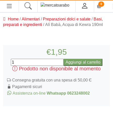
0
Home
/
Alimentari
/
Preparazioni dolci e salate
/
Basi,
HOME
preparati e ingredienti
/ Alì Babà, Acqua di Kewra 190ml
ALIMENTARI
COSMESI
€
1,95
Alì
PROFUMI ARABI
Aggiungi al carrello
Babà,
Prodotto non disponibile al momento
Acqua
SOUK
di
Consegna gratuita con una spesa di 50,00 Є
Kewra
Pagamenti sicuri
MACELLERIA
190ml
Assistenza on-line
Whatsapp 0623248002
quantità
INGROSSO
CHI SIAMO