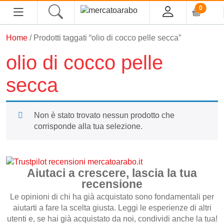
0
Home
/ Prodotti taggati “olio di cocco pelle secca”
HOME
olio di cocco pelle
ALIMENTARI
secca
COSMESI
Non è stato trovato nessun prodotto che
PROFUMI ARABI
corrisponde alla tua selezione.
SOUK
Aiutaci a crescere, lascia la tua
MACELLERIA
recensione
Le opinioni di chi ha già acquistato sono fondamentali per
INGROSSO
aiutarti a fare la scelta giusta. Leggi le esperienze di altri
utenti e, se hai già acquistato da noi, condividi anche la tua!
CHI SIAMO