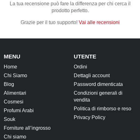
La tua recensione può fare la differenza per chi cerca il
prodotto perfetto.
CONTATTI
Grazie per il tuo supporto!
Vai alle recensioni
MENU
UTENTE
Home
Ordini
Chi Siamo
Dettagli account
Blog
Password dimenticata
Alimentari
Condizioni generali di
vendita
Cosmesi
Politica di rimborso e reso
Profumi Arabi
Privacy Policy
Souk
Forniture all’ingrosso
Chi siamo