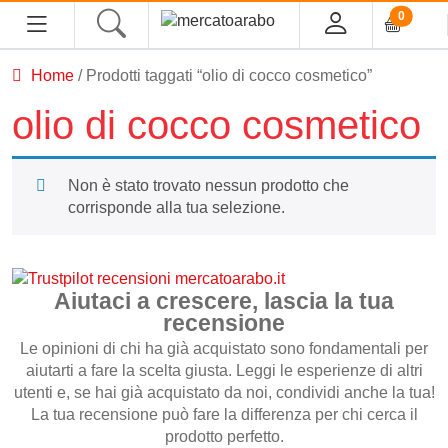
0
Home
/ Prodotti taggati “olio di cocco cosmetico”
HOME
olio di cocco cosmetico
ALIMENTARI
Non è stato trovato nessun prodotto che
COSMESI
corrisponde alla tua selezione.
PROFUMI ARABI
SOUK
Aiutaci a crescere, lascia la tua
recensione
MACELLERIA
Le opinioni di chi ha già acquistato sono fondamentali per
aiutarti a fare la scelta giusta. Leggi le esperienze di altri
utenti e, se hai già acquistato da noi, condividi anche la tua!
INGROSSO
La tua recensione può fare la differenza per chi cerca il
prodotto perfetto.
CHI SIAMO