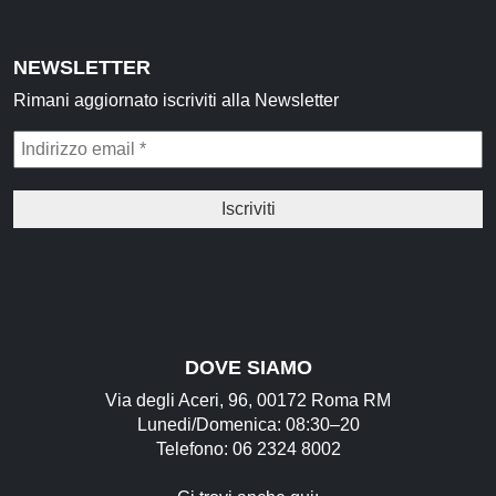
Idrolati e Acque aromatiche
Make up
NEWSLETTER
Rimani aggiornato iscriviti alla Newsletter
Profumi Arabi
Profumi per il corpo
Profumi per l'Ambiente
Profumi in Olio Roll-on
Profumi Spray
Souk
Narghilè e Accessori per Narghilè
DOVE SIAMO
Incensi e diffusori
Via degli Aceri, 96, 00172 Roma RM
Lunedi/Domenica: 08:30–20
Articoli per la Casa
Telefono: 06 2324 8002
Articoli per Tè e Caffè