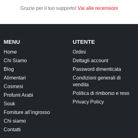
Frutta secca, disidratata e Semi
Grazie per il tuo supporto!
Vai alle recensioni
Snack Salati e Aperitivi
Latte e derivati
Bevande
MENU
UTENTE
Pasticceria e dolci
Home
Ordini
Chi Siamo
Dettagli account
Cosmesi
Blog
Password dimenticata
Creme corpo
Alimentari
Condizioni generali di
Burri e Oli naturali
vendita
Cosmesi
Argilla e Fanghi
Politica di rimborso e reso
Profumi Arabi
Privacy Policy
Igiene orale
Souk
Forniture all’ingrosso
Oli Essenziali
Chi siamo
Henné
Contatti
Accessori