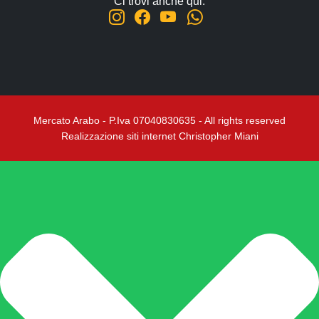
Ci trovi anche qui:
Regali, Souvenir e Accessori
Radici, Semi e Erbe Ayurvediche
Causa Palestinese
Macelleria
Ingrosso
Mercato Arabo - P.Iva 07040830635 - All rights reserved
Chi siamo
Realizzazione siti internet Christopher Miani
Contatti