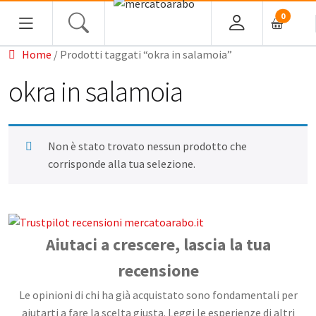
0
Home
/ Prodotti taggati “okra in salamoia”
okra in salamoia
Home
Non è stato trovato nessun prodotto che
Alimentari
corrisponde alla tua selezione.
Spezie
Tè, Infusi e Caffè
Condimenti e Conserve
Aiutaci a crescere, lascia la tua
Legumi
recensione
Cous cous, Semola e Cereali
Le opinioni di chi ha già acquistato sono fondamentali per
Halawa/Halva
aiutarti a fare la scelta giusta. Leggi le esperienze di altri