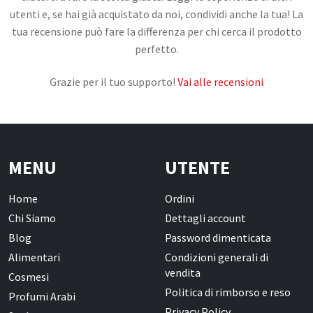
utenti e, se hai già acquistato da noi, condividi anche la tua! La
Confetture, Miele, Melasse e Creme
tua recensione può fare la differenza per chi cerca il prodotto
Spalmabili
perfetto.
Frutta secca, disidratata e Semi
Grazie per il tuo supporto!
Vai alle recensioni
Snack Salati e Aperitivi
Latte e derivati
Bevande
Pasticceria e dolci
MENU
UTENTE
Cosmesi
Home
Ordini
Chi Siamo
Dettagli account
Creme corpo
Blog
Password dimenticata
Burri e Oli naturali
Alimentari
Condizioni generali di
vendita
Argilla e Fanghi
Cosmesi
Politica di rimborso e reso
Profumi Arabi
Igiene orale
Privacy Policy