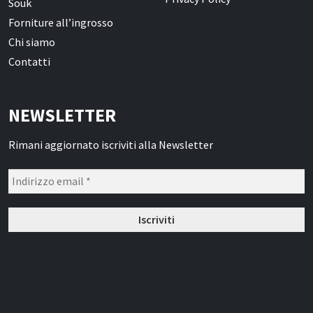
Souk
Oli Essenziali
Forniture all’ingrosso
Chi siamo
Henné
Contatti
Accessori
Idrolati e Acque aromatiche
NEWSLETTER
Make up
Rimani aggiornato iscriviti alla Newsletter
Profumi Arabi
Profumi per il corpo
Profumi per l'Ambiente
Profumi in Olio Roll-on
Profumi Spray
Souk