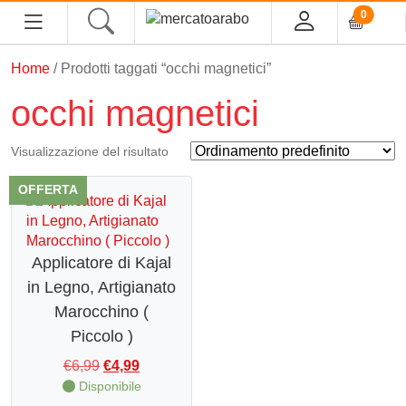
0
Home
/ Prodotti taggati “occhi magnetici”
HOME
occhi magnetici
ALIMENTARI
Visualizzazione del risultato
COSMESI
OFFERTA
PROFUMI ARABI
Applicatore di Kajal
SOUK
in Legno, Artigianato
Marocchino (
MACELLERIA
Piccolo )
INGROSSO
Il
Il
€
6,99
€
4,99
prezzo
prezzo
Disponibile
originale
attuale
CHI SIAMO