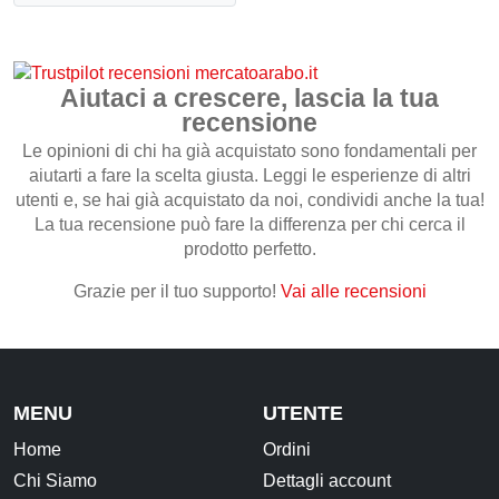
era:
è:
€6,99.
€4,99.
CONTATTI
Aiutaci a crescere, lascia la tua
recensione
Le opinioni di chi ha già acquistato sono fondamentali per
aiutarti a fare la scelta giusta. Leggi le esperienze di altri
utenti e, se hai già acquistato da noi, condividi anche la tua!
La tua recensione può fare la differenza per chi cerca il
prodotto perfetto.
Grazie per il tuo supporto!
Vai alle recensioni
MENU
UTENTE
Home
Ordini
Chi Siamo
Dettagli account