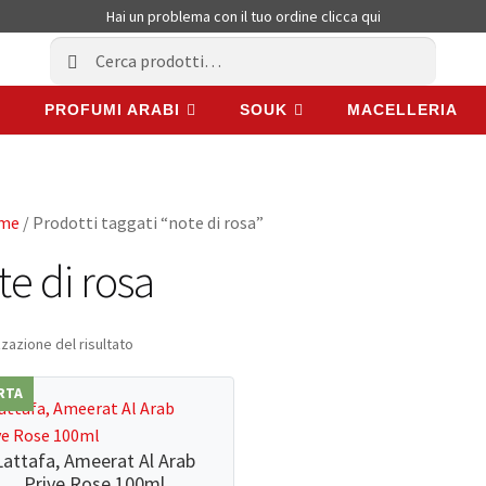
Hai un problema con il tuo ordine
clicca qui
Cerca:
Cerca
PROFUMI ARABI
SOUK
MACELLERIA
PROFUMI ARABI
SOUK
MACELLERIA
me
/ Prodotti taggati “note di rosa”
te di rosa
zzazione del risultato
RTA
Lattafa, Ameerat Al Arab
Prive Rose 100ml