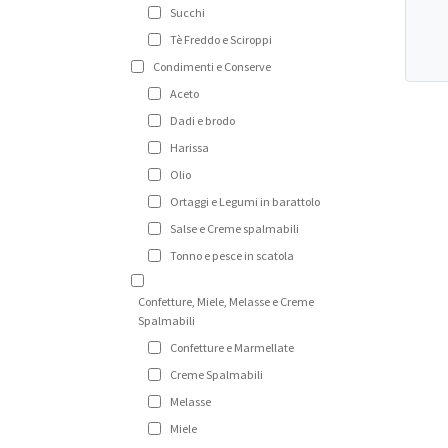
Succhi
Tè Freddo e Sciroppi
Condimenti e Conserve
Aceto
Dadi e brodo
Harissa
Olio
Ortaggi e Legumi in barattolo
Salse e Creme spalmabili
Tonno e pesce in scatola
Confetture, Miele, Melasse e Creme
Spalmabili
Confetture e Marmellate
Creme Spalmabili
Melasse
Miele