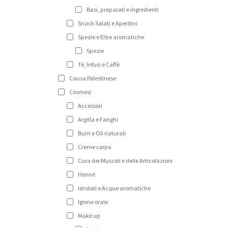
Basi, preparati e ingredienti
Snack Salati e Aperitivi
Spezie e Erbe aromatiche
Spezie
Tè, Infusi e Caffè
Causa Palestinese
Cosmesi
Accessori
Argilla e Fanghi
Burri e Oli naturali
Creme corpo
Cura dei Muscoli e delle Articolazioni
Henné
Idrolati e Acque aromatiche
Igiene orale
Make up