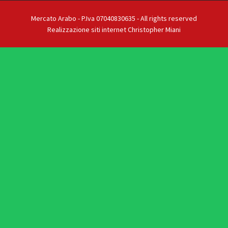
Mercato Arabo - P.Iva 07040830635 - All rights reserved
Realizzazione siti internet Christopher Miani