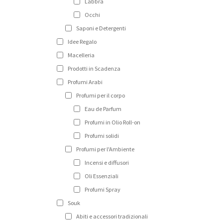
Labbra
Occhi
Saponi e Detergenti
Idee Regalo
Macelleria
Prodotti in Scadenza
Profumi Arabi
Profumi per il corpo
Eau de Parfum
Profumi in Olio Roll-on
Profumi solidi
Profumi per l'Ambiente
Incensi e diffusori
Oli Essenziali
Profumi Spray
Souk
Abiti e accessori tradizionali