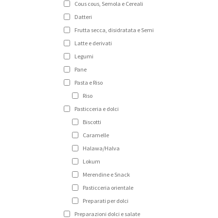
Cous cous, Semola e Cereali
Datteri
Frutta secca, disidratata e Semi
Latte e derivati
Legumi
Pane
Pasta e Riso
Riso
Pasticceria e dolci
Biscotti
Caramelle
Halawa/Halva
Lokum
Merendine e Snack
Pasticceria orientale
Preparati per dolci
Preparazioni dolci e salate