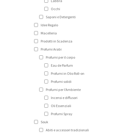
Labbra
Occhi
Saponi e Detergenti
Idee Regalo
Macelleria
Prodotti in Scadenza
Profumi Arabi
Profumi per il corpo
Eau de Parfum
Profumi in Olio Roll-on
Profumi solidi
Profumi per l'Ambiente
Incensi e diffusori
Oli Essenziali
Profumi Spray
Souk
Abiti e accessori tradizionali