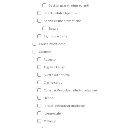
Basi, preparati e ingredienti
Snack Salati e Aperitivi
Spezie e Erbe aromatiche
Spezie
Tè, Infusi e Caffè
Causa Palestinese
Cosmesi
Accessori
Argilla e Fanghi
Burri e Oli naturali
Creme corpo
Cura dei Muscoli e delle Articolazioni
Henné
Idrolati e Acque aromatiche
Igiene orale
Make up