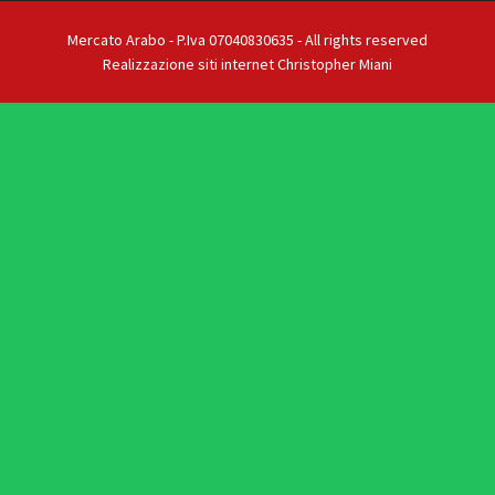
Mercato Arabo - P.Iva 07040830635 - All rights reserved
Realizzazione siti internet Christopher Miani