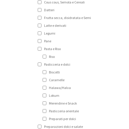
Cous cous, Semola e Cereali
Datteri
Frutta secca, disidratata e Semi
Latte e derivati
Legumi
Pane
Pasta e Riso
Riso
Pasticceria e dolci
Biscotti
Caramelle
Halawa/Halva
Lokum
Merendine e Snack
Pasticceria orientale
Preparati per dolci
Preparazioni dolci e salate