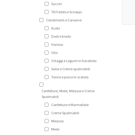
Succhi
Tè Freddo e Sciroppi
Condimenti e Conserve
Aceto
Dadi e brodo
Harissa
Olio
Ortaggi e Legumi in barattolo
Salse e Creme spalmabili
Tonno e pesce in scatola
Confetture, Miele, Melasse e Creme
Spalmabili
Confetture e Marmellate
Creme Spalmabili
Melasse
Miele