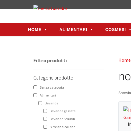
HOME
ALIMENTARI
COSMESI
HOME
ALIMENTARI
COSMESI
Home
Filtro prodotti
no
Categorie prodotto
Senza categoria
Showing
Alimentari
Bevande
Bevande gassate
Bevande Solubili
I
Birre analcoliche