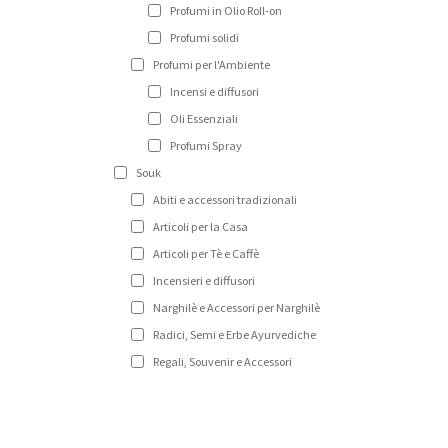
Profumi in Olio Roll-on
Profumi solidi
Profumi per l'Ambiente
Incensi e diffusori
Oli Essenziali
Profumi Spray
Souk
Abiti e accessori tradizionali
Articoli per la Casa
Articoli per Tè e Caffè
Incensieri e diffusori
Narghilè e Accessori per Narghilè
Radici, Semi e Erbe Ayurvediche
Regali, Souvenir e Accessori