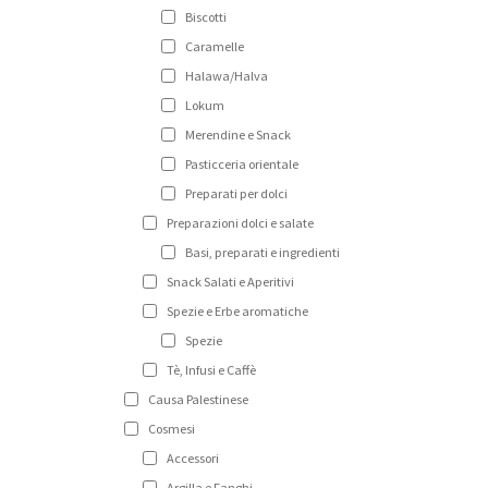
Biscotti
Caramelle
Halawa/Halva
Lokum
Merendine e Snack
Pasticceria orientale
Preparati per dolci
Preparazioni dolci e salate
Basi, preparati e ingredienti
Snack Salati e Aperitivi
Spezie e Erbe aromatiche
Spezie
Tè, Infusi e Caffè
Causa Palestinese
Cosmesi
Accessori
Argilla e Fanghi