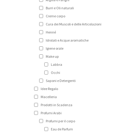
Burri e Oli naturali
Creme corpo
Cura dei Muscoli e delle Articolazioni
Henné
Idrolati e Acque aromatiche
Igiene orale
Make up
Labbra
Occhi
Saponi e Detergenti
Idee Regalo
Macelleria
Prodotti in Scadenza
Profumi Arabi
Profumi per il corpo
Eau de Parfum