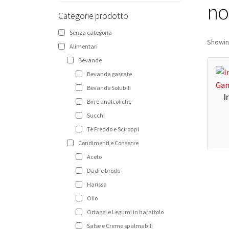
Narghilè e Accessori per Narghilè
no
Categorie prodotto
Incensi e diffusori
Senza categoria
Articoli per la Casa
Showing
Alimentari
Articoli per Tè e Caffè
Bevande
Bevande gassate
Regali, Souvenir e Accessori
Bevande Solubili
Radici, Semi e Erbe Ayurvediche
I
Birre analcoliche
Causa Palestinese
Succhi
Tè Freddo e Sciroppi
Macelleria
Condimenti e Conserve
Ingrosso
Aceto
Dadi e brodo
Chi siamo
Harissa
Contatti
Olio
Ortaggi e Legumi in barattolo
Salse e Creme spalmabili