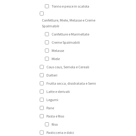
Tonno e pesce in scatola
Confetture, Miele, Melasse e Creme
Spalmabili
Confetture e Marmellate
Creme Spalmabili
Melasse
Miele
Cous cous, Semola e Cereali
Datteri
Frutta secca, disidratata e Semi
Latte e derivati
Legumi
Pane
Pasta e Riso
Riso
Pasticceria e dolci