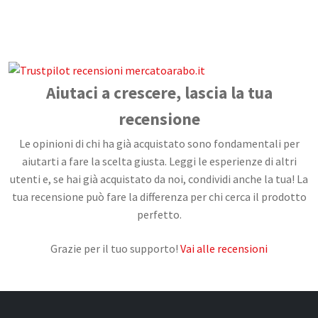
Confetture, Miele, Melasse e Creme
Spalmabili
Frutta secca, disidratata e Semi
Aiutaci a crescere, lascia la tua
Snack Salati e Aperitivi
Latte e derivati
recensione
Bevande
Le opinioni di chi ha già acquistato sono fondamentali per
aiutarti a fare la scelta giusta. Leggi le esperienze di altri
Pasticceria e dolci
utenti e, se hai già acquistato da noi, condividi anche la tua! La
tua recensione può fare la differenza per chi cerca il prodotto
Cosmesi
perfetto.
Creme corpo
Grazie per il tuo supporto!
Vai alle recensioni
Burri e Oli naturali
Argilla e Fanghi
Igiene orale