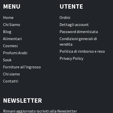
Oli Essenziali
MENU
UTENTE
Henné
Home
Ordini
Accessori
Chi Siamo
Dettagli account
Blog
Password dimenticata
Idrolati e Acque aromatiche
Alimentari
Condizioni generali di
Make up
vendita
Cosmesi
Politica di rimborso e reso
Profumi Arabi
Profumi Arabi
Privacy Policy
Souk
Profumi per il corpo
Forniture all’ingrosso
Chi siamo
Profumi per l'Ambiente
Contatti
Profumi in Olio Roll-on
Profumi Spray
NEWSLETTER
Souk
Rimani aggiornato iscriviti alla Newsletter