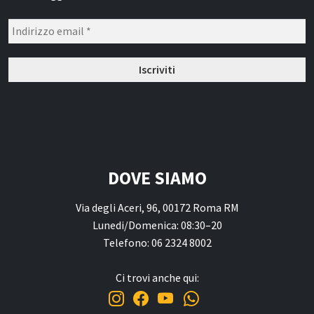
Narghilè e Accessori per Narghilè
Incensi e diffusori
Articoli per la Casa
Articoli per Tè e Caffè
Regali, Souvenir e Accessori
Radici, Semi e Erbe Ayurvediche
Causa Palestinese
DOVE SIAMO
Macelleria
Via degli Aceri, 96, 00172 Roma RM
Ingrosso
Lunedi/Domenica: 08:30–20
Chi siamo
Telefono: 06 2324 8002
Contatti
Ci trovi anche qui: