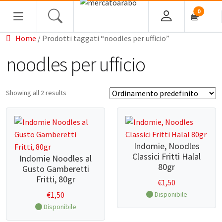
0
Home
/ Prodotti taggati “noodles per ufficio”
noodles per ufficio
Home
Showing all 2 results
Alimentari
Spezie
Indomie, Noodles
Tè, Infusi e Caffè
Classici Fritti Halal
Indomie Noodles al
Condimenti e Conserve
80gr
Gusto Gamberetti
Fritti, 80gr
Legumi
€
1,50
€
1,50
Disponibile
Cous cous, Semola e Cereali
Disponibile
Halawa/Halva