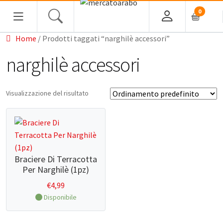
0
Home
/ Prodotti taggati “narghilè accessori”
HOME
narghilè accessori
ALIMENTARI
Visualizzazione del risultato
COSMESI
PROFUMI ARABI
SOUK
Braciere Di Terracotta
Per Narghilè (1pz)
MACELLERIA
€
4,99
Disponibile
INGROSSO
CHI SIAMO