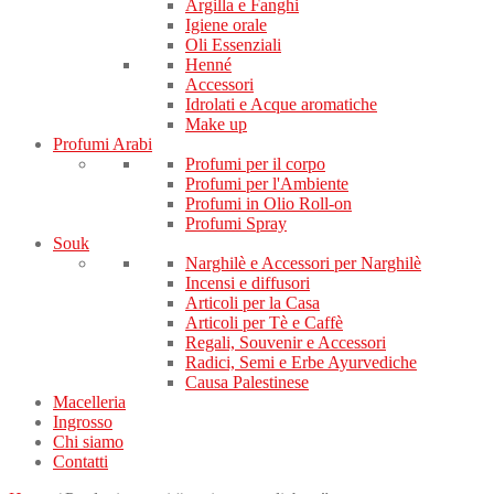
Argilla e Fanghi
Igiene orale
Oli Essenziali
Henné
Accessori
Idrolati e Acque aromatiche
Make up
Profumi Arabi
Profumi per il corpo
Profumi per l'Ambiente
Profumi in Olio Roll-on
Profumi Spray
Souk
Narghilè e Accessori per Narghilè
Incensi e diffusori
Articoli per la Casa
Articoli per Tè e Caffè
Regali, Souvenir e Accessori
Radici, Semi e Erbe Ayurvediche
Causa Palestinese
Macelleria
Ingrosso
Chi siamo
Contatti