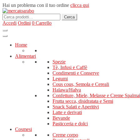
Hai un problema con il tuo ordine
clicca qui
Cerca:
Cerca
Accedi
Ordini
0
Carrello
Home
Alimentari
Spezie
Tè, Infusi e Caffè
Condimenti e Conserve
Legumi
Cous cous, Semola e Cereali
Halawa/Halva
Confetture, Miele, Melasse e Creme Spalmab
Frutta secca, disidratata e Semi
Snack Salati e Aperitivi
Latte e derivati
Bevande
Pasticceria e dolci
Cosmesi
Creme corpo