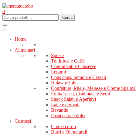
0
Cerca:
Cerca
Home
Alimentari
Spezie
Tè, Infusi e Caffè
Condimenti e Conserve
Legumi
Cous cous, Semola e Cereali
Halawa/Halva
Confetture, Miele, Melasse e Creme Spalmab
Frutta secca, disidratata e Semi
Snack Salati e Aperitivi
Latte e derivati
Bevande
Pasticceria e dolci
Cosmesi
Creme corpo
Burri e Oli naturali