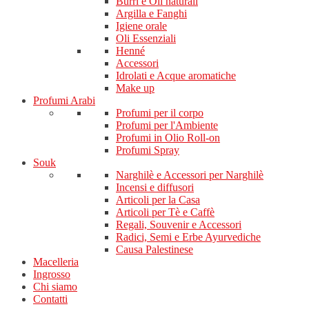
Burri e Oli naturali
Argilla e Fanghi
Igiene orale
Oli Essenziali
Henné
Accessori
Idrolati e Acque aromatiche
Make up
Profumi Arabi
Profumi per il corpo
Profumi per l'Ambiente
Profumi in Olio Roll-on
Profumi Spray
Souk
Narghilè e Accessori per Narghilè
Incensi e diffusori
Articoli per la Casa
Articoli per Tè e Caffè
Regali, Souvenir e Accessori
Radici, Semi e Erbe Ayurvediche
Causa Palestinese
Macelleria
Ingrosso
Chi siamo
Contatti