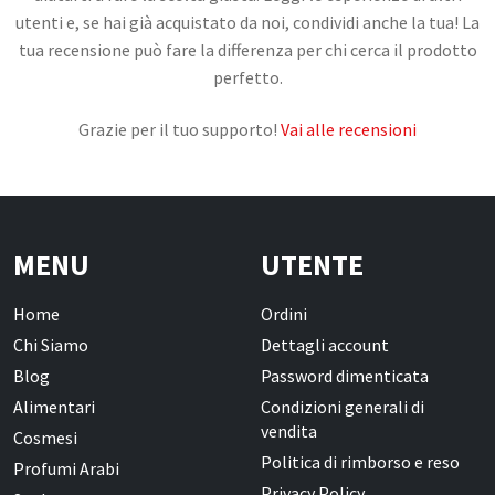
utenti e, se hai già acquistato da noi, condividi anche la tua! La
tua recensione può fare la differenza per chi cerca il prodotto
CONTATTI
perfetto.
Grazie per il tuo supporto!
Vai alle recensioni
MENU
UTENTE
Home
Ordini
Chi Siamo
Dettagli account
Blog
Password dimenticata
Alimentari
Condizioni generali di
vendita
Cosmesi
Politica di rimborso e reso
Profumi Arabi
Privacy Policy