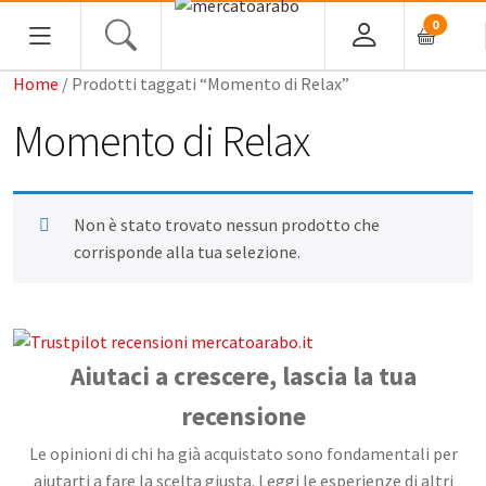
0
Home
/ Prodotti taggati “Momento di Relax”
HOME
Momento di Relax
ALIMENTARI
COSMESI
Non è stato trovato nessun prodotto che
corrisponde alla tua selezione.
PROFUMI ARABI
SOUK
Aiutaci a crescere, lascia la tua
MACELLERIA
recensione
INGROSSO
Le opinioni di chi ha già acquistato sono fondamentali per
aiutarti a fare la scelta giusta. Leggi le esperienze di altri
CHI SIAMO