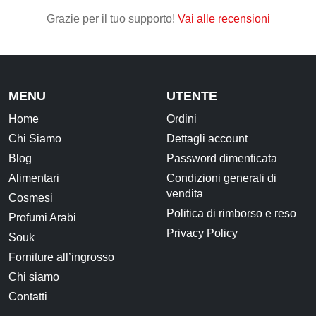
Frutta secca, disidratata e Semi
Grazie per il tuo supporto!
Vai alle recensioni
Snack Salati e Aperitivi
Latte e derivati
Bevande
MENU
UTENTE
Pasticceria e dolci
Home
Ordini
Chi Siamo
Dettagli account
Cosmesi
Blog
Password dimenticata
Creme corpo
Alimentari
Condizioni generali di
Burri e Oli naturali
vendita
Cosmesi
Argilla e Fanghi
Politica di rimborso e reso
Profumi Arabi
Privacy Policy
Igiene orale
Souk
Forniture all’ingrosso
Oli Essenziali
Chi siamo
Henné
Contatti
Accessori