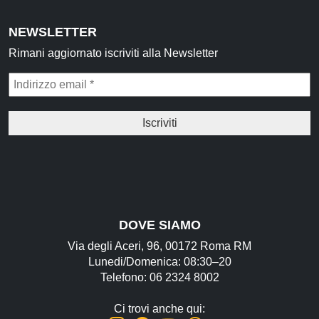
Idrolati e Acque aromatiche
NEWSLETTER
Make up
Rimani aggiornato iscriviti alla Newsletter
Profumi Arabi
Profumi per il corpo
Profumi per l'Ambiente
Profumi in Olio Roll-on
Profumi Spray
Souk
DOVE SIAMO
Narghilè e Accessori per Narghilè
Via degli Aceri, 96, 00172 Roma RM
Incensi e diffusori
Lunedi/Domenica: 08:30–20
Articoli per la Casa
Telefono: 06 2324 8002
Articoli per Tè e Caffè
Ci trovi anche qui: