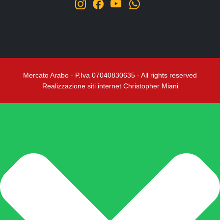
Regali, Souvenir e Accessori
Radici, Semi e Erbe Ayurvediche
Causa Palestinese
Macelleria
Ingrosso
Mercato Arabo - P.Iva 07040830635 - All rights reserved
Realizzazione siti internet Christopher Miani
Chi siamo
Contatti