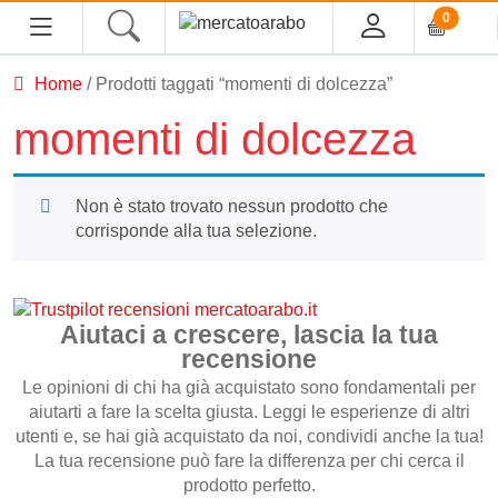
0
Home
/ Prodotti taggati “momenti di dolcezza”
momenti di dolcezza
Home
Non è stato trovato nessun prodotto che
Alimentari
corrisponde alla tua selezione.
Spezie
Tè, Infusi e Caffè
Aiutaci a crescere, lascia la tua
Condimenti e Conserve
recensione
Legumi
Le opinioni di chi ha già acquistato sono fondamentali per
Cous cous, Semola e Cereali
aiutarti a fare la scelta giusta. Leggi le esperienze di altri
utenti e, se hai già acquistato da noi, condividi anche la tua!
Halawa/Halva
La tua recensione può fare la differenza per chi cerca il
prodotto perfetto.
Confetture, Miele, Melasse e Creme Spalmabili