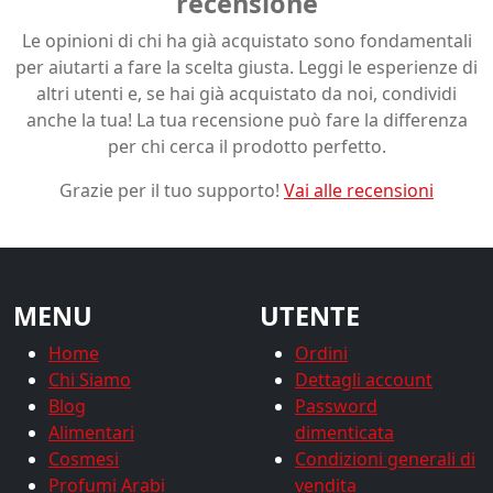
recensione
Le opinioni di chi ha già acquistato sono fondamentali
per aiutarti a fare la scelta giusta. Leggi le esperienze di
altri utenti e, se hai già acquistato da noi, condividi
anche la tua! La tua recensione può fare la differenza
per chi cerca il prodotto perfetto.
Grazie per il tuo supporto!
Vai alle recensioni
MENU
UTENTE
Home
Ordini
Chi Siamo
Dettagli account
Blog
Password
Alimentari
dimenticata
Cosmesi
Condizioni generali di
Profumi Arabi
vendita