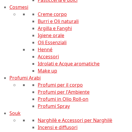
Cosmesi
Creme corpo
Burri e Oli naturali
Argilla e Fanghi
Igiene orale
Oli Essenziali
Henné
Accessori
Idrolati e Acque aromatiche
Make up
Profumi Arabi
Profumi per il corpo
Profumi per l'Ambiente
Profumi in Olio Roll-on
Profumi Spray
Souk
Narghilè e Accessori per Narghilè
Incensi e diffusori