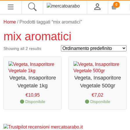
0
Home
/ Prodotti taggati “mix aromatici”
HOME
mix aromatici
ALIMENTARI
Showing all 2 results
COSMESI
PROFUMI ARABI
Vegeta, Insaporitore
Vegeta, Insaporitore
Vegetale 1kg
Vegetale 500gr
SOUK
€
10,95
€
7,02
MACELLERIA
Disponibile
Disponibile
INGROSSO
CHI SIAMO