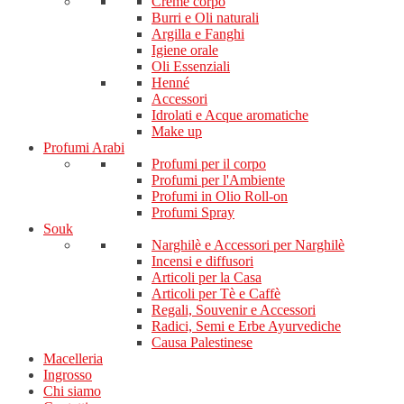
Creme corpo
Burri e Oli naturali
Argilla e Fanghi
Igiene orale
Oli Essenziali
Henné
Accessori
Idrolati e Acque aromatiche
Make up
Profumi Arabi
Profumi per il corpo
Profumi per l'Ambiente
Profumi in Olio Roll-on
Profumi Spray
Souk
Narghilè e Accessori per Narghilè
Incensi e diffusori
Articoli per la Casa
Articoli per Tè e Caffè
Regali, Souvenir e Accessori
Radici, Semi e Erbe Ayurvediche
Causa Palestinese
Macelleria
Ingrosso
Chi siamo