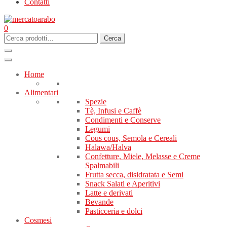
Contatti
0
Cerca:
Cerca
Home
Alimentari
Spezie
Tè, Infusi e Caffè
Condimenti e Conserve
Legumi
Cous cous, Semola e Cereali
Halawa/Halva
Confetture, Miele, Melasse e Creme
Spalmabili
Frutta secca, disidratata e Semi
Snack Salati e Aperitivi
Latte e derivati
Bevande
Pasticceria e dolci
Cosmesi