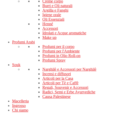
Creme corpo
Burri e Oli naturali
Argilla e Fanghi
Igiene orale
Oli Essenziali
Henné
Accessori
Idrolati e Acque aromatiche
Make up
Profumi Arabi
Profumi per il corpo
Profumi per l'Ambiente
Profumi in Olio Roll-on
Profumi Spray
Souk
Narghilè e Accessori per Narghilè
Incensi e diffusori
Articoli per la Casa
Articoli per Tè e Caffè
Regali, Souvenir e Accessori
Radici, Semi e Erbe Ayurvediche
Causa Palestinese
Macelleria
Ingrosso
Chi siamo