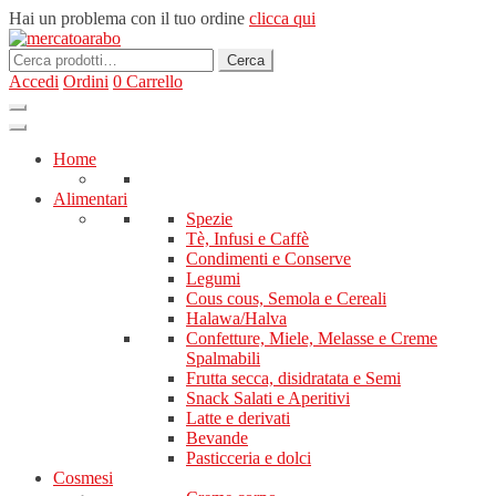
Hai un problema con il tuo ordine
clicca qui
Cerca:
Cerca
Accedi
Ordini
0
Carrello
Home
Alimentari
Spezie
Tè, Infusi e Caffè
Condimenti e Conserve
Legumi
Cous cous, Semola e Cereali
Halawa/Halva
Confetture, Miele, Melasse e Creme
Spalmabili
Frutta secca, disidratata e Semi
Snack Salati e Aperitivi
Latte e derivati
Bevande
Pasticceria e dolci
Cosmesi