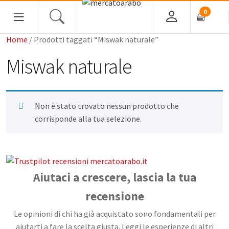
0
Home
/ Prodotti taggati “Miswak naturale”
HOME
Miswak naturale
ALIMENTARI
COSMESI
Non è stato trovato nessun prodotto che
corrisponde alla tua selezione.
PROFUMI ARABI
SOUK
Aiutaci a crescere, lascia la tua
MACELLERIA
recensione
INGROSSO
Le opinioni di chi ha già acquistato sono fondamentali per
aiutarti a fare la scelta giusta. Leggi le esperienze di altri
CHI SIAMO