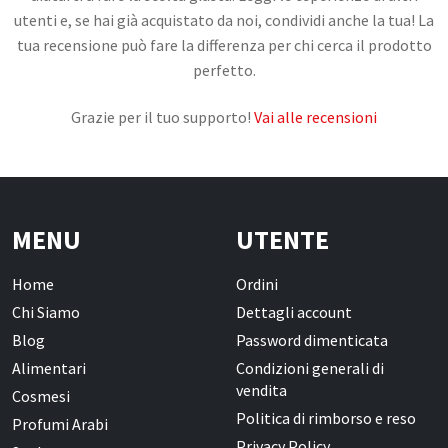
utenti e, se hai già acquistato da noi, condividi anche la tua! La
tua recensione può fare la differenza per chi cerca il prodotto
CONTATTI
perfetto.
Grazie per il tuo supporto!
Vai alle recensioni
MENU
UTENTE
Home
Ordini
Chi Siamo
Dettagli account
Blog
Password dimenticata
Alimentari
Condizioni generali di
vendita
Cosmesi
Politica di rimborso e reso
Profumi Arabi
Privacy Policy