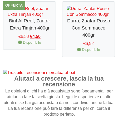
OFFERTA
CONTATTI
Bint Al Reef, Zaatar
Durra, Zaatar Rosso
Extra Timjan 400gr
Con Sommacco
400gr
Il
Il
€
6,50
€
4,50
prezzo
prezzo
Disponibile
€
6,52
originale
attuale
Disponibile
era:
è:
€6,50.
€4,50.
Aiutaci a crescere, lascia la tua
recensione
Le opinioni di chi ha già acquistato sono fondamentali per
aiutarti a fare la scelta giusta. Leggi le esperienze di altri
utenti e, se hai già acquistato da noi, condividi anche la tua!
La tua recensione può fare la differenza per chi cerca il
prodotto perfetto.