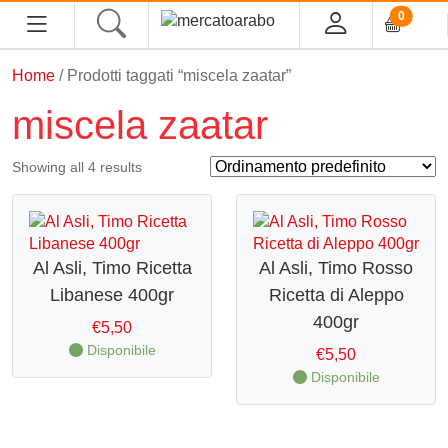
0
Home
/ Prodotti taggati “miscela zaatar”
HOME
miscela zaatar
ALIMENTARI
Showing all 4 results
COSMESI
PROFUMI ARABI
Al Asli, Timo Ricetta
Al Asli, Timo Rosso
Libanese 400gr
Ricetta di Aleppo
SOUK
400gr
€
5,50
MACELLERIA
Disponibile
€
5,50
Disponibile
INGROSSO
CHI SIAMO