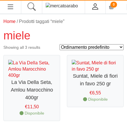
0
Home
/ Prodotti taggati “miele”
HOME
miele
ALIMENTARI
Showing all 3 results
COSMESI
PROFUMI ARABI
Suntat, Miele di fiori
La Via Della Seta,
in favo 250 gr
SOUK
Amlou Marocchino
€
6,55
400gr
MACELLERIA
Disponibile
€
11,50
INGROSSO
Disponibile
CHI SIAMO