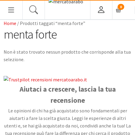
0
Home
/ Prodotti taggati “menta forte”
HOME
menta forte
ALIMENTARI
Non è stato trovato nessun prodotto che corrisponde alla tua
COSMESI
selezione.
PROFUMI ARABI
Aiutaci a crescere, lascia la tua
SOUK
recensione
MACELLERIA
Le opinioni di chi ha già acquistato sono fondamentali per
aiutarti a fare la scelta giusta. Leggi le esperienze di altri
INGROSSO
utenti e, se hai già acquistato da noi, condividi anche la tua! La
tua recensione può fare la differenza per chi cerca il prodotto
CHI SIAMO