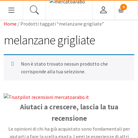
0
Home
/ Prodotti taggati “melanzane grigliate”
HOME
melanzane grigliate
ALIMENTARI
COSMESI
Non è stato trovato nessun prodotto che
corrisponde alla tua selezione.
PROFUMI ARABI
SOUK
Aiutaci a crescere, lascia la tua
MACELLERIA
recensione
INGROSSO
Le opinioni di chi ha già acquistato sono fondamentali per
aiutarti a fare la scelta giusta. Leggi le esperienze di altri
CHI SIAMO