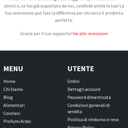
utenti e, se hai già acquistato da noi, condividi anche la tua! La
tua recensione può fare la differenza per chi cerca il prodotto
CONTATTI
perfetto.
Grazie per il tuo supporto!
Vai alle recensioni
MENU
UTENTE
Home
Ordini
Chi Siamo
Dettagli account
Blog
Password dimenticata
Alimentari
Condizioni generali di
vendita
Cosmesi
Politica di rimborso e reso
Profumi Arabi
Privacy Policy