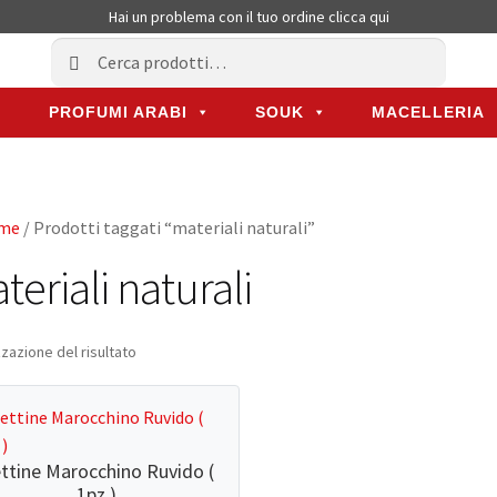
Hai un problema con il tuo ordine
clicca qui
Cerca:
Cerca
PROFUMI ARABI
SOUK
MACELLERIA
PROFUMI ARABI
SOUK
MACELLERIA
me
/ Prodotti taggati “materiali naturali”
teriali naturali
zzazione del risultato
ttine Marocchino Ruvido (
1pz )