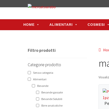
HOME
ALIMENTARI
COSMESI
HOME
ALIMENTARI
COSMESI
Ho
Filtro prodotti
ma
Categorie prodotto
Senza categoria
Visuali
Alimentari
Bevande
Bevande gassate
Bevande Solubili
Pe
Birre analcoliche