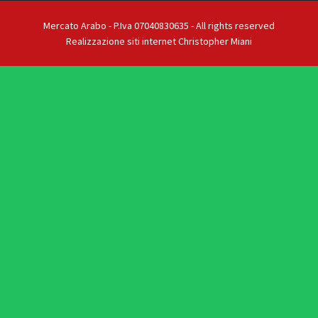
Mercato Arabo - P.Iva 07040830635 - All rights reserved
Realizzazione siti internet Christopher Miani