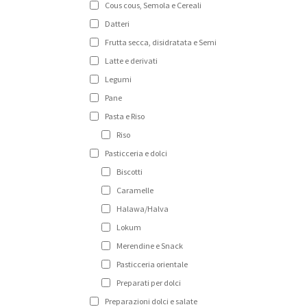
Cous cous, Semola e Cereali
Datteri
Frutta secca, disidratata e Semi
Latte e derivati
Legumi
Pane
Pasta e Riso
Riso
Pasticceria e dolci
Biscotti
Caramelle
Halawa/Halva
Lokum
Merendine e Snack
Pasticceria orientale
Preparati per dolci
Preparazioni dolci e salate