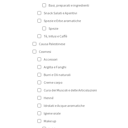
Basi, preparati e ingredienti
Snack Salati e Aperitivi
Spezie e Erbe aromatiche
Spezie
Tè, Infusi e Caffè
Causa Palestinese
Cosmesi
Accessori
Argilla e Fanghi
Burri e Oli naturali
Creme corpo
Cura dei Muscoli e delle Articolazioni
Henné
Idrolati e Acque aromatiche
Igiene orale
Make up