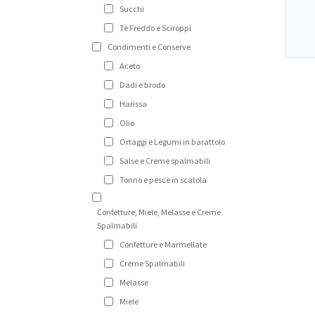
Succhi
Tè Freddo e Sciroppi
Condimenti e Conserve
Aceto
Dadi e brodo
Harissa
Olio
Ortaggi e Legumi in barattolo
Salse e Creme spalmabili
Tonno e pesce in scatola
Confetture, Miele, Melasse e Creme
Spalmabili
Confetture e Marmellate
Creme Spalmabili
Melasse
Miele