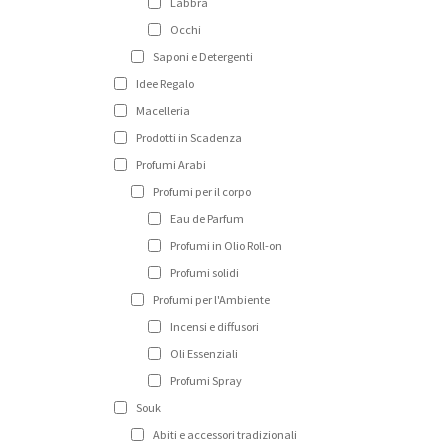
Labbra
Occhi
Saponi e Detergenti
Idee Regalo
Macelleria
Prodotti in Scadenza
Profumi Arabi
Profumi per il corpo
Eau de Parfum
Profumi in Olio Roll-on
Profumi solidi
Profumi per l'Ambiente
Incensi e diffusori
Oli Essenziali
Profumi Spray
Souk
Abiti e accessori tradizionali