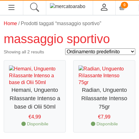
0
Home
/ Prodotti taggati “massaggio sportivo”
HOME
massaggio sportivo
ALIMENTARI
Showing all 2 results
COSMESI
PROFUMI ARABI
Hemani, Unguento
Radian, Unguento
SOUK
Rilassante Intenso a
Rilassante Intenso
base di Olii 50ml
75gr
MACELLERIA
€
4,99
€
7,99
INGROSSO
Disponibile
Disponibile
CHI SIAMO