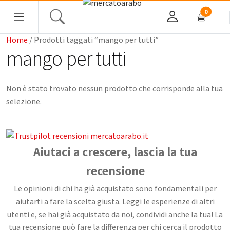
0
Home
/ Prodotti taggati “mango per tutti”
HOME
mango per tutti
ALIMENTARI
Non è stato trovato nessun prodotto che corrisponde alla tua
COSMESI
selezione.
PROFUMI ARABI
Aiutaci a crescere, lascia la tua
SOUK
recensione
MACELLERIA
Le opinioni di chi ha già acquistato sono fondamentali per
aiutarti a fare la scelta giusta. Leggi le esperienze di altri
INGROSSO
utenti e, se hai già acquistato da noi, condividi anche la tua! La
tua recensione può fare la differenza per chi cerca il prodotto
CHI SIAMO